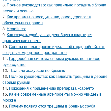
6.
Полное руководство: как правильно посадить яблоню
весной и осенью
7.
Как правильно посадить плодовое дерево: 10
обязательных правил
8.
Headlines:
9.
Как создать удобную гардеробную в квартире:
практические советы
10.
Советы по планировке идеальной гардеробной: как
создать комфортное пространство
11.
Гардеробная система своими руками: пошаговое
руководство
12.
- Есть ли экскурсии по Кремлю
13.
Полное руководство: как заделать трещины в дереве
своими руками
14.
Показания к применению препарата ксарелто
15.
Какие современные арт-проекты можно увидеть в
Москве
16.
Почему появляются трещины в бревнах сруба: