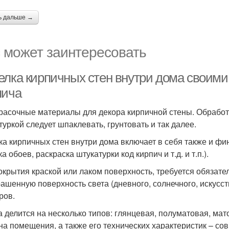
ь дальше →
 может заинтересовать
елка кирпичных стен внутри дома своими
пича
расочные материалы для декора кирпичной стены. Обработа
туркой следует шпаклевать, грунтовать и так далее.
ка кирпичных стен внутри дома включает в себя также и ф
а обоев, раскраска штукатурки код кирпич и т.д. и т.п.).
окрытия краской или лаком поверхность, требуется обязат
рашенную поверхность света (дневного, солнечного, искусст
ров.
а делится на несколько типов: глянцевая, полуматовая, ма
на помещения, а также его технических характеристик – со