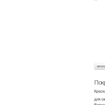
читат
Пок
Краск
для о
Верну