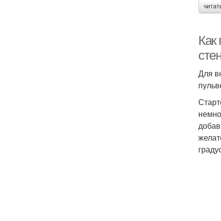
читат
Как 
стен
Для в
пульв
Старт
немно
добав
желат
граду