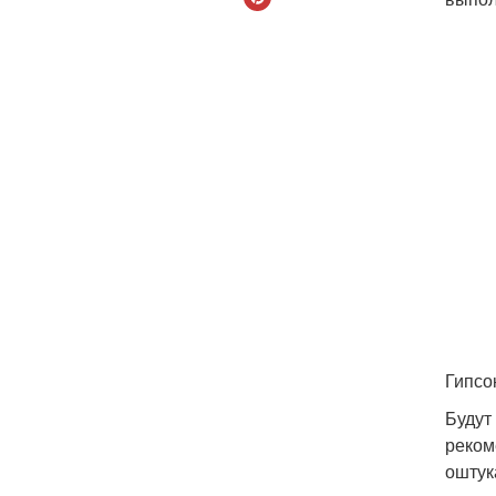
Гипсо
Будут
реком
оштук