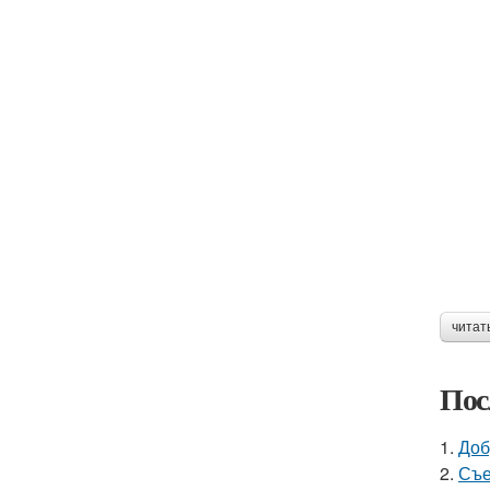
читат
Пос
1.
Доб
2.
Съе