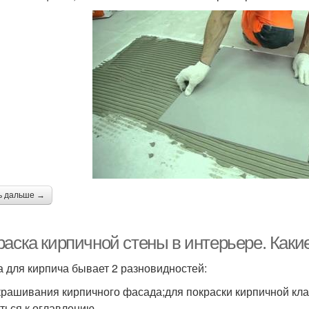
ь дальше →
раска кирпичной стены в интерьере. Каки
а для кирпича бывает 2 разновидностей:
крашивания кирпичного фасада;для покраски кирпичной клад
ться к оглавлению