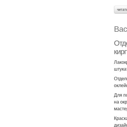
читат
Вас
Отд
кир
Лакок
штука
Отдел
оклейк
Для п
на ок
масте
Краск
дизай