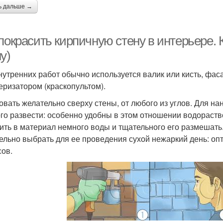
ь дальше →
покрасить кирпичную стену в интерьере. 
у)
нутренних работ обычно используется валик или кисть, фа
еризатором (краскопультом).
овать желательно сверху стены, от любого из углов. Для на
го развести: особенно удобны в этом отношении водораств
ить в материал немного воды и тщательного его размешать.
ельно выбрать для ее проведения сухой нежаркий день: о
сов.