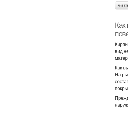
читат
Как 
пов
Кирпи
вид н
матер
Как в
На ры
соста
покры
Прежд
наруж