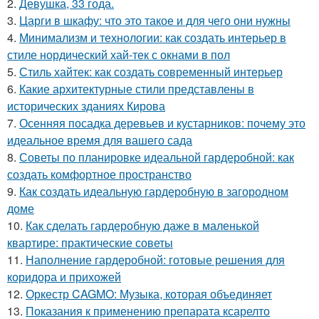
2.
Девушка, 33 года.
3.
Царги в шкафу: что это такое и для чего они нужны
4.
Минимализм и технологии: как создать интерьер в
стиле нордический хай-тек с окнами в пол
5.
Стиль хайтек: как создать современный интерьер
6.
Какие архитектурные стили представлены в
исторических зданиях Кирова
7.
Осенняя посадка деревьев и кустарников: почему это
идеальное время для вашего сада
8.
Советы по планировке идеальной гардеробной: как
создать комфортное пространство
9.
Как создать идеальную гардеробную в загородном
доме
10.
Как сделать гардеробную даже в маленькой
квартире: практические советы
11.
Наполнение гардеробной: готовые решения для
коридора и прихожей
12.
Оркестр CAGMO: Музыка, которая объединяет
13.
Показания к применению препарата ксарелто