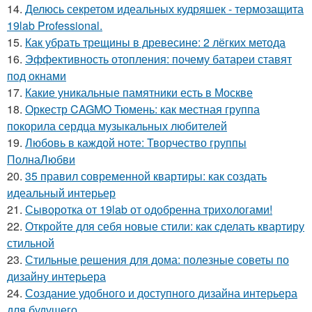
14.
Делюсь секретом идеальных кудряшек - термозащита
19lab Professional.
15.
Как убрать трещины в древесине: 2 лёгких метода
16.
Эффективность отопления: почему батареи ставят
под окнами
17.
Какие уникальные памятники есть в Москве
18.
Оркестр CAGMO Тюмень: как местная группа
покорила сердца музыкальных любителей
19.
Любовь в каждой ноте: Творчество группы
ПолнаЛюбви
20.
35 правил современной квартиры: как создать
идеальный интерьер
21.
Сыворотка от 19lab от одобренна трихологами!
22.
Откройте для себя новые стили: как сделать квартиру
стильной
23.
Стильные решения для дома: полезные советы по
дизайну интерьера
24.
Создание удобного и доступного дизайна интерьера
для будущего