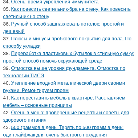
34.
Осень: время укрепления иммунитета
35.
Как повесить светильник-бра на стену. Как повесить
светильник на стену
36.
Ручный способ зашпаклевать потолок: простой и
дешевый
37.
Плюсы и минусы пробкового покрытия для пола. По
способу укладки
38.
Переработка пластиковых бутылок в стильную сумку:
простой способ помочь окружающей среде
39.
Отмостка выше уровня фундамента. Отмостка по
технологии ТИСЭ
40.
Утепление входной металлической двери своими
руками. Ремонтируем проем
41.
Как переставить мебель в квартире. Расставляем
мебель – основные принципы
42.
Осень в меню: проверенные рецепты и советы для
здорового питания
43.
500 граммов в день. Терять по 500 грамм в день:
один лайфхак для очень быстрого похудения