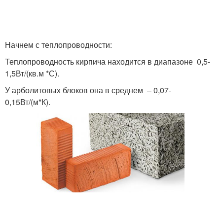
Начнем с теплопроводности:
Теплопроводность кирпича находится в диапазоне 0,5-
1,5Вт/(кв.м *С).
У арболитовых блоков она в среднем – 0,07-
0,15Вт/(м*К).