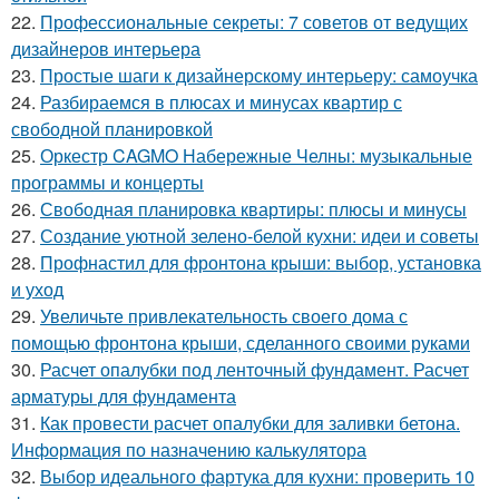
22.
Профессиональные секреты: 7 советов от ведущих
дизайнеров интерьера
23.
Простые шаги к дизайнерскому интерьеру: самоучка
24.
Разбираемся в плюсах и минусах квартир с
свободной планировкой
25.
Оркестр CAGMO Набережные Челны: музыкальные
программы и концерты
26.
Свободная планировка квартиры: плюсы и минусы
27.
Создание уютной зелено-белой кухни: идеи и советы
28.
Профнастил для фронтона крыши: выбор, установка
и уход
29.
Увеличьте привлекательность своего дома с
помощью фронтона крыши, сделанного своими руками
30.
Расчет опалубки под ленточный фундамент. Расчет
арматуры для фундамента
31.
Как провести расчет опалубки для заливки бетона.
Информация по назначению калькулятора
32.
Выбор идеального фартука для кухни: проверить 10