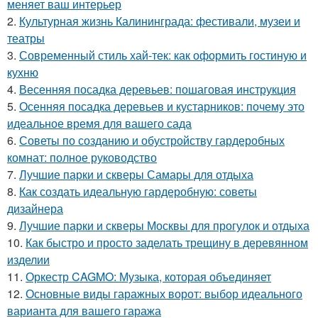
меняет ваш интерьер
2.
Культурная жизнь Калининграда: фестивали, музеи и
театры
3.
Современный стиль хай-тек: как оформить гостиную и
кухню
4.
Весенняя посадка деревьев: пошаговая инструкция
5.
Осенняя посадка деревьев и кустарников: почему это
идеальное время для вашего сада
6.
Советы по созданию и обустройству гардеробных
комнат: полное руководство
7.
Лучшие парки и скверы Самары для отдыха
8.
Как создать идеальную гардеробную: советы
дизайнера
9.
Лучшие парки и скверы Москвы для прогулок и отдыха
10.
Как быстро и просто заделать трещину в деревянном
изделии
11.
Оркестр CAGMO: Музыка, которая объединяет
12.
Основные виды гаражных ворот: выбор идеального
варианта для вашего гаража