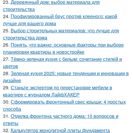
23.
Деревянный дом: выбор материала для
строительства
24.
Профилированный брус против клееного: какой
лучше для вашего дома
25.
Выбор строительных материалов: что лучше для
строительства дома
26.
Понять, что важно: основные факторы при выборе
планировки квартиры в новостройке
27.
Тёмно-зеленая кухня с белым: сочетание стилей и
цветов
28.
Зеленая кухня 2025: новые тенденции и инновации в
дизайне
29.
Станьте экспертом по перестановке мебели в
квартире с журналом ЛайфХАКЕР
30.
Сформировать фронтонный свес крыши: 4 простых
способа
31.
Отделка фронтона частного дома: 10 вопросов и
ответы
32.
Калькулятор монолитной плиты фундамента