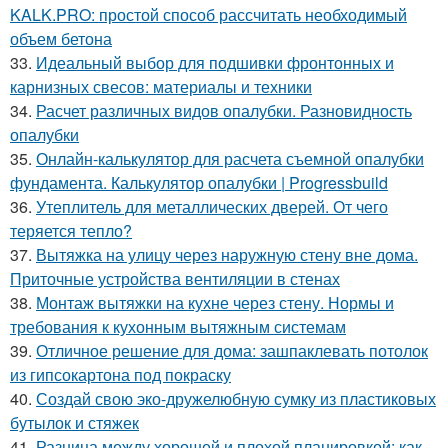
KALK.PRO: простой способ рассчитать необходимый
объем бетона
33.
Идеальный выбор для подшивки фронтонных и
карнизных свесов: материалы и техники
34.
Расчет различных видов опалубки. Разновидность
опалубки
35.
Онлайн-калькулятор для расчета съемной опалубки
фундамента. Калькулятор опалубки | Progressbuild
36.
Утеплитель для металлических дверей. От чего
теряется тепло?
37.
Вытяжка на улицу через наружную стену вне дома.
Приточные устройства вентиляции в стенах
38.
Монтаж вытяжки на кухне через стену. Нормы и
требования к кухонным вытяжным системам
39.
Отличное решение для дома: зашпаклевать потолок
из гипсокартона под покраску
40.
Создай свою эко-дружелюбную сумку из пластиковых
бутылок и стяжек
41.
Разница между хорошей и плохой планировкой: как