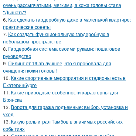
очень рассыпчатыми, мягкими, а кожа головы стала
"Дышать"!
6.
Как сделать гардеробную даже в маленькой квартире:
практические советы
7.
Как создать функциональную гардеробную в
небольшом пространстве
8.
Гардеробная система своими руками: пошаговое
руководство
9.
Пилинг от 19lab лучшее, что я пробовала для
очищения кожи головы!
10.
Какие спортивные мероприятия и стадионы есть в
Екатеринбурге
11.
Какие природные особенности характерны для
Брянска
12.
Ворота для гаража подъемные: выбор, установка и
уход
13.
Какую роль играл Тамбов в значимых российских
событиях