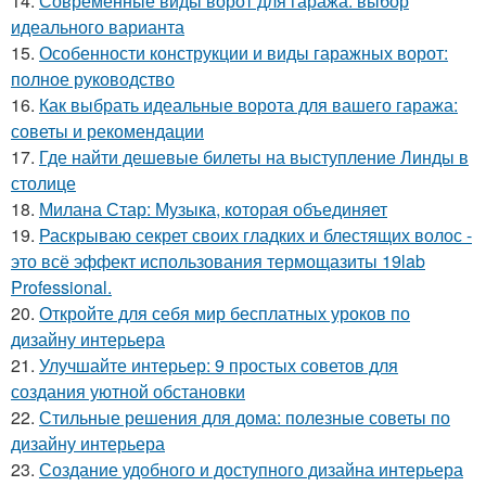
14.
Современные виды ворот для гаража: выбор
идеального варианта
15.
Особенности конструкции и виды гаражных ворот:
полное руководство
16.
Как выбрать идеальные ворота для вашего гаража:
советы и рекомендации
17.
Где найти дешевые билеты на выступление Линды в
столице
18.
Милана Стар: Музыка, которая объединяет
19.
Раскрываю секрет своих гладких и блестящих волос -
это всё эффект использования термощазиты 19lab
Professional.
20.
Откройте для себя мир бесплатных уроков по
дизайну интерьера
21.
Улучшайте интерьер: 9 простых советов для
создания уютной обстановки
22.
Стильные решения для дома: полезные советы по
дизайну интерьера
23.
Создание удобного и доступного дизайна интерьера