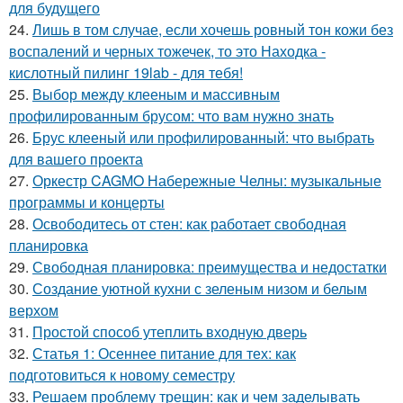
для будущего
24.
Лишь в том случае, если хочешь ровный тон кожи без
воспалений и черных тожечек, то это Находка -
кислотный пилинг 19lab - для тебя!
25.
Выбор между клееным и массивным
профилированным брусом: что вам нужно знать
26.
Брус клееный или профилированный: что выбрать
для вашего проекта
27.
Оркестр CAGMO Набережные Челны: музыкальные
программы и концерты
28.
Освободитесь от стен: как работает свободная
планировка
29.
Свободная планировка: преимущества и недостатки
30.
Создание уютной кухни с зеленым низом и белым
верхом
31.
Простой способ утеплить входную дверь
32.
Статья 1: Осеннее питание для тех: как
подготовиться к новому семестру
33.
Решаем проблему трещин: как и чем заделывать