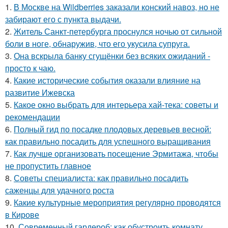
1.
В Москве на Wildberries заказали конский навоз, но не
забирают его с пункта выдачи.
2.
Житель Санкт-петербурга проснулся ночью от сильной
боли в ноге, обнаружив, что его укусила супруга.
3.
Она вскрыла банку сгущёнки без всяких ожиданий -
просто к чаю.
4.
Какие исторические события оказали влияние на
развитие Ижевска
5.
Какое окно выбрать для интерьера хай-тека: советы и
рекомендации
6.
Полный гид по посадке плодовых деревьев весной:
как правильно посадить для успешного выращивания
7.
Как лучше организовать посещение Эрмитажа, чтобы
не пропустить главное
8.
Советы специалиста: как правильно посадить
саженцы для удачного роста
9.
Какие культурные мероприятия регулярно проводятся
в Кирове
10.
Современный гардероб: как обустроить комнату