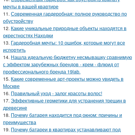
мечты в вашей квартире
11.
Современная гардеробная: полное руководство по
обустройству
12.
Какие уникальные природные объекты находятся в
окрестностях Находки
13.
Гардеробная мечты: 10 ошибок, которые могут все
испортить
14.
Нашла идеальную бюджетну несмывашку сравнимую
с эффектом зарубежных брендов - крем - флюид от
профессионального бренда 19lab.
15.
Какие современные арт-проекты можно увидеть в
Москве
16.
Правильный уход - залог красоты волос!
17.
Эффективные герметики для устранения трещин в
древесине
18.
Почему батарея находится под окном: причины и
преимущества
19.
Почему батареи в квартирах устанавливают под