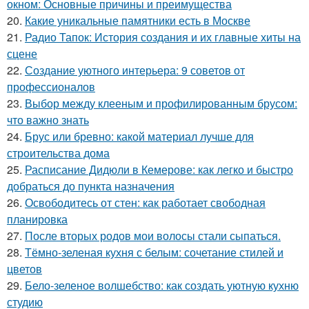
окном: Основные причины и преимущества
20.
Какие уникальные памятники есть в Москве
21.
Радио Тапок: История создания и их главные хиты на
сцене
22.
Создание уютного интерьера: 9 советов от
профессионалов
23.
Выбор между клееным и профилированным брусом:
что важно знать
24.
Брус или бревно: какой материал лучше для
строительства дома
25.
Расписание Дидюли в Кемерове: как легко и быстро
добраться до пункта назначения
26.
Освободитесь от стен: как работает свободная
планировка
27.
После вторых родов мои волосы стали сыпаться.
28.
Тёмно-зеленая кухня с белым: сочетание стилей и
цветов
29.
Бело-зеленое волшебство: как создать уютную кухню
студию