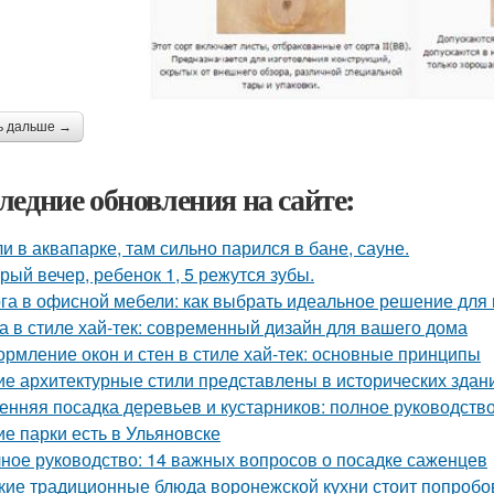
ь дальше →
ледние обновления на сайте:
и в аквапарке, там сильно парился в бане, сауне.
рый вечер, ребенок 1, 5 режутся зубы.
га в офисной мебели: как выбрать идеальное решение для
а в стиле хай-тек: современный дизайн для вашего дома
рмление окон и стен в стиле хай-тек: основные принципы
ие архитектурные стили представлены в исторических здан
енняя посадка деревьев и кустарников: полное руководств
ие парки есть в Ульяновске
ное руководство: 14 важных вопросов о посадке саженцев
кие традиционные блюда воронежской кухни стоит попробо