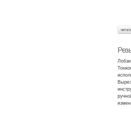
читат
Рез
Лобзи
Тонко
испол
Вырез
инстр
ручно
измен