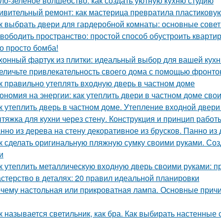
ло-зеленое волшебство: как создать уютную кухню студию
ивительный ремонт: как мастерица превратила пластикову
к выбрать двери для гардеробной комнаты: основные сове
вободить пространство: простой способ обустроить кварти
о просто бомба!
хонный фартук из плитки: идеальный выбор для вашей кухн
еличьте привлекательность своего дома с помощью фронто
к правильно утеплять входную дверь в частном доме
ономия на энергии: как утеплить двери в частном доме сво
к утеплить дверь в частном доме. Утепление входной двери
тяжка для кухни через стену. Конструкция и принцип работ
нно из дерева на стену декоративное из брусков. Панно из
к сделать оригинальную пляжную сумку своими руками. Со
и
к утеплить металлическую входную дверь своими руками: п
стерство в деталях: 20 правил идеальной планировки
чему настольная или прикроватная лампа. Основные причи
к называется светильник, как бра. Как выбирать настенные