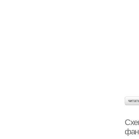
читат
Схе
фан