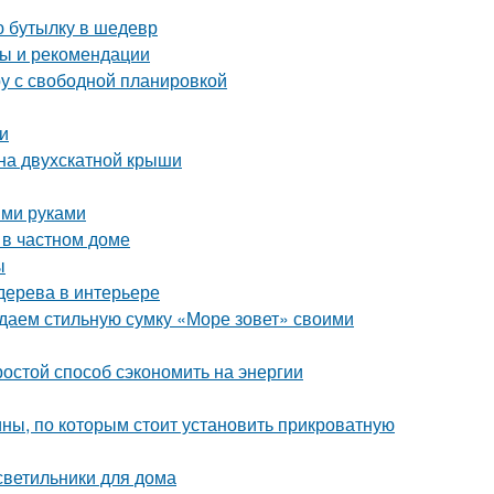
ю бутылку в шедевр
ты и рекомендации
ру с свободной планировкой
и
на двухскатной крыши
ими руками
 в частном доме
ы
 дерева в интерьере
здаем стильную сумку «Море зовет» своими
ростой способ сэкономить на энергии
ны, по которым стоит установить прикроватную
 светильники для дома