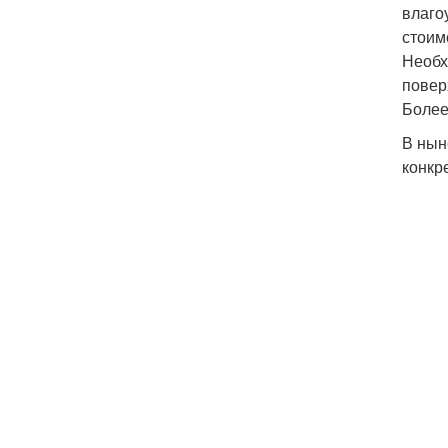
влаго
стоим
Необх
повер
Более
В нын
конкр