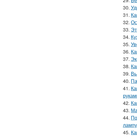
29.
Бе
30.
Уд
31.
Ка
32.
Ос
33.
Эт
34.
Ку
35.
Ув
36.
Ка
37.
Эк
38.
Ка
39.
Вы
40.
Па
41.
Ка
рукам
42.
Ка
43.
Ма
44.
По
лампу
45.
Ка