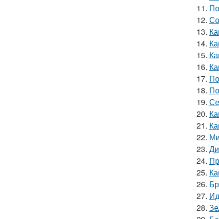
11.
По
12.
Со
13.
Ка
14.
Ка
15.
Ка
16.
Ка
17.
По
18.
По
19.
Се
20.
Ка
21.
Ка
22.
Ми
23.
Ди
24.
Пр
25.
Ка
26.
Бр
27.
Ид
28.
Зе