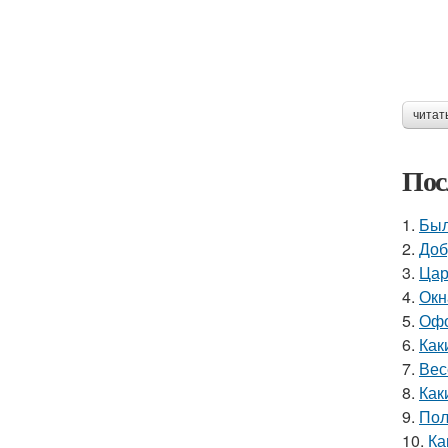
читат
Пос
1.
Был
2.
Доб
3.
Цар
4.
Окн
5.
Офо
6.
Как
7.
Вес
8.
Как
9.
Пол
10.
Ка