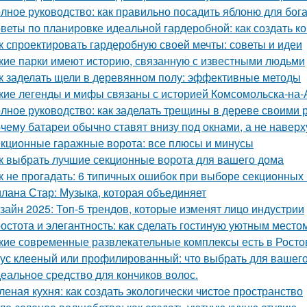
лное руководство: как правильно посадить яблоню для бог
веты по планировке идеальной гардеробной: как создать 
к спроектировать гардеробную своей мечты: советы и идеи
кие парки имеют историю, связанную с известными людьми
к заделать щели в деревянном полу: эффективные методы
кие легенды и мифы связаны с историей Комсомольска-на
лное руководство: как заделать трещины в дереве своими 
чему батареи обычно ставят внизу под окнами, а не наверх
кционные гаражные ворота: все плюсы и минусы
к выбрать лучшие секционные ворота для вашего дома
к не прогадать: 6 типичных ошибок при выборе секционных
лана Стар: Музыка, которая объединяет
зайн 2025: Топ-5 трендов, которые изменят лицо индустрии
остота и элегантность: как сделать гостиную уютным место
кие современные развлекательные комплексы есть в Росто
ус клееный или профилированный: что выбрать для вашего
еальное средство для кончиков волос.
леная кухня: как создать экологически чистое пространство