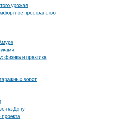
атого урожая
комфортное пространство
-Амуре
руками
у: физика и практика
 гаражных ворот
м
ве-на-Дону
 проекта