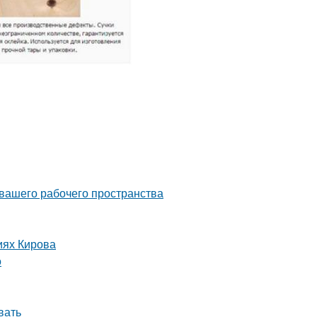
 вашего рабочего пространства
иях Кирова
о
вать