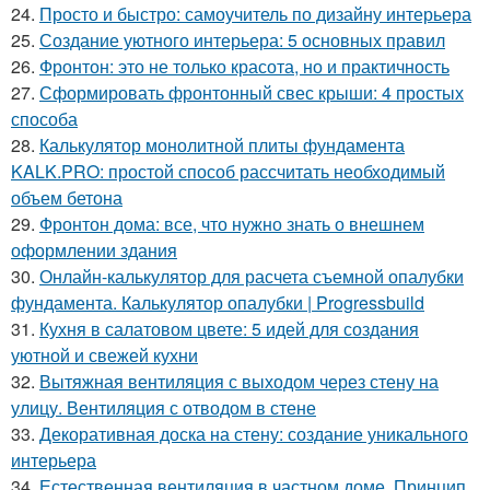
24.
Просто и быстро: самоучитель по дизайну интерьера
25.
Создание уютного интерьера: 5 основных правил
26.
Фронтон: это не только красота, но и практичность
27.
Сформировать фронтонный свес крыши: 4 простых
способа
28.
Калькулятор монолитной плиты фундамента
KALK.PRO: простой способ рассчитать необходимый
объем бетона
29.
Фронтон дома: все, что нужно знать о внешнем
оформлении здания
30.
Онлайн-калькулятор для расчета съемной опалубки
фундамента. Калькулятор опалубки | Progressbuild
31.
Кухня в салатовом цвете: 5 идей для создания
уютной и свежей кухни
32.
Вытяжная вентиляция с выходом через стену на
улицу. Вентиляция с отводом в стене
33.
Декоративная доска на стену: создание уникального
интерьера
34.
Естественная вентиляция в частном доме. Принцип