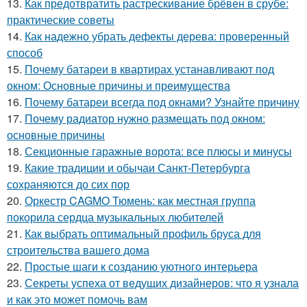
13.
Как предотвратить растрескивание брёвен в срубе:
практические советы
14.
Как надежно убрать дефекты дерева: проверенный
способ
15.
Почему батареи в квартирах устанавливают под
окном: Основные причины и преимущества
16.
Почему батареи всегда под окнами? Узнайте причину
17.
Почему радиатор нужно размещать под окном:
основные причины
18.
Секционные гаражные ворота: все плюсы и минусы
19.
Какие традиции и обычаи Санкт-Петербурга
сохраняются до сих пор
20.
Оркестр CAGMO Тюмень: как местная группа
покорила сердца музыкальных любителей
21.
Как выбрать оптимальный профиль бруса для
строительства вашего дома
22.
Простые шаги к созданию уютного интерьера
23.
Секреты успеха от ведущих дизайнеров: что я узнала
и как это может помочь вам