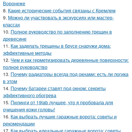
Воронеже
8.
Какие исторические события связаны с Кремлем
9.
Можно ли участвовать в экскурсиях или мастер-
классах
10.
Полное руководство по заполнению трещин в
древесине
11.
Как заделать трещины в брусе снаружи дома:
эффективные методы
12.
Чем и как герметизировать деревянные поверхности:
полное руководство
13.
Почему радиаторы всегда под окнами: есть ли логика
в этом
14.
Почему батареи ставят под окном: секреты
эффективного обогрева
15.
Пилинги от 19lab лучшее, что я пробовала для
очищения кожи головы!
16.
Как выбрать лучшие гаражные ворота: советы и
рекомендации
17.
Как выбрать идеальные гаражные ворота: советы