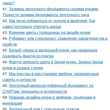
такое?
41.
Заливка ленточного фундамента своими руками.
Тонкости заливки фундамента ленточного типа
42.
Как легко избавиться от холода в квартире. Как
самостоятельно утеплить жилье
43.
Влияние цвета столешницы на дизайн кухни
44.
Рубемаст или стеклоизол: сравнение характеристик и
свойств
45.
Белый глянец в маленькой кухне: как правильно
подобрать фартук из плитки
46.
Фартук зеленого цвета в белой кухне. Зелено белая
кухня в разных стилях
47.
Мастерство в расстановке мебели: проверенные
советы и хитрости
48.
Ленточный мелкозаглубленный фундамент по
СНИПам: принципы и особенности
49.
Новинки дизайна кухни в зелёном: тенденции и
инновации
50.
Деревянный дом с цокольным этажом: