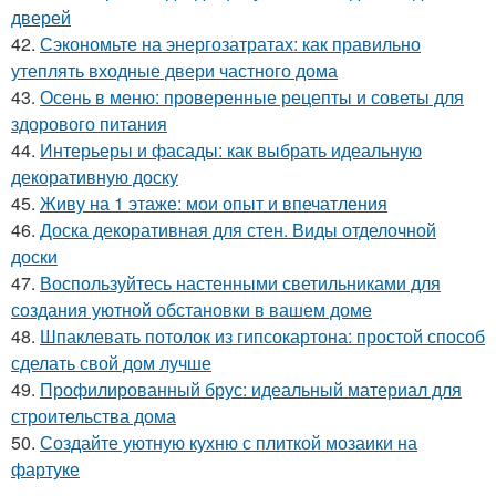
дверей
42.
Сэкономьте на энергозатратах: как правильно
утеплять входные двери частного дома
43.
Осень в меню: проверенные рецепты и советы для
здорового питания
44.
Интерьеры и фасады: как выбрать идеальную
декоративную доску
45.
Живу на 1 этаже: мои опыт и впечатления
46.
Доска декоративная для стен. Виды отделочной
доски
47.
Воспользуйтесь настенными светильниками для
создания уютной обстановки в вашем доме
48.
Шпаклевать потолок из гипсокартона: простой способ
сделать свой дом лучше
49.
Профилированный брус: идеальный материал для
строительства дома
50.
Создайте уютную кухню с плиткой мозаики на
фартуке