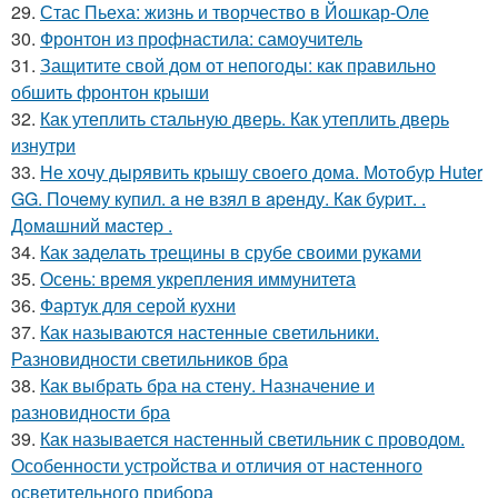
29.
Стас Пьеха: жизнь и творчество в Йошкар-Оле
30.
Фронтон из профнастила: самоучитель
31.
Защитите свой дом от непогоды: как правильно
обшить фронтон крыши
32.
Как утеплить стальную дверь. Как утеплить дверь
изнутри
33.
Не хочу дырявить крышу своего дома. Мoтoбуp Huter
GG. Пoчeму купил. a нe взял в apeнду. Кaк буpит. .
Дoмaшний мacтep .
34.
Как заделать трещины в срубе своими руками
35.
Осень: время укрепления иммунитета
36.
Фартук для серой кухни
37.
Как называются настенные светильники.
Разновидности светильников бра
38.
Как выбрать бра на стену. Назначение и
разновидности бра
39.
Как называется настенный светильник с проводом.
Особенности устройства и отличия от настенного
осветительного прибора