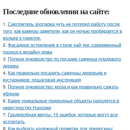
Последние обновления на сайте:
1.
Смотритель зоопарка чуть не потерял работу после
того, как камеры заметили, как он ночью пробирается в
вольер к горилле.
2.
Фасадное остекление в стиле хай-тек: современный
подход к дизайну дома
3.
Полное руководство по посадке саженца плодового
дерева
4.
Как правильно посадить саженцы деревьев и
кустарников: пошаговая инструкция
5.
Полное руководство: когда и как правильно сажать
яблоню
6.
Какие уникальные природные объекты находятся в
окрестностях Находки
7.
Гардеробная мечты: 10 ошибок, которые могут все
испортить
8.
Как выбрать надежный герметик для древесины: