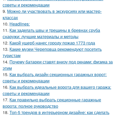
советы и рекомендации
9.
Можно ли участвовать в экскурсиях или мастер-
классах
10.
Headlines:
11.
Как заделать швы и трещины в бревнах сруба
снаружи: лучшие материалы и методы
12.
Какой ущерб нанес городу пожар 1773 года
13.
Какие музеи Череповца рекомендуют посетить
туристам
14.
Почему батареи ставят внизу под окнами: физика за
этим
15.
Как выбрать дизайн секционных гаражных ворот:
советы и рекомендации
16.
Как выбрать идеальные ворота для вашего гаража:
советы и рекомендации
17.
Как правильно выбрать секционные гаражные
ворота: полное руководство
18.
Топ-5 трендов в интерьерном дизайне: как сделать