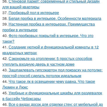
36.
Стеновой паркет: современный и стильный дизайн
для вашей квартиры
37.
Пробковый пол в интерьере
38.
Белая пробка в интерьере. Особенности материала
39.
Настенная пробка в интерьерах. Преимущества
пробки в интерьере
40.
Фото пробковых покрытий в интерьере. Что это
такое?
41.
Создание уютной и функциональной комнаты в 12
квадратных метрах
42.
Сэкономьте на отоплении: 5 простых способов
утеплить входную дверь в частном доме
43.
Зашпаклевать гипсокартон под покраску на потолке:
простой способ сделать потолок идеальным
44.
Что такое лк в освещении чему равна. Что такое
Люмен и Люкс
45.
Удобные и функциональные шкафы для раздевалок
в бассейн Чебоксары
46.
Все о видах досок для отделки стен: от мебельной до