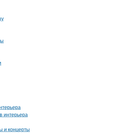
ву
цы
и
интерьера
в интерьера
 и концерты