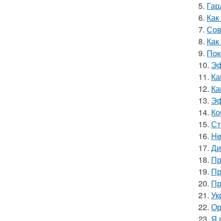
5.
Гар
6.
Как
7.
Сов
8.
Как
9.
Пок
10.
Эф
11.
Ка
12.
Ка
13.
Эф
14.
Ко
15.
Ст
16.
He
17.
Ди
18.
Пр
19.
Пр
20.
Пр
21.
Ук
22.
Ор
23.
Я 