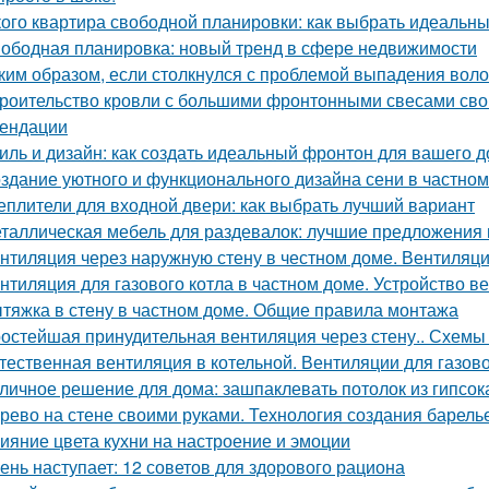
кого квартира свободной планировки: как выбрать идеальн
ободная планировка: новый тренд в сфере недвижимости
ким образом, если столкнулся с проблемой выпадения воло
роительство кровли с большими фронтонными свесами сво
ендации
иль и дизайн: как создать идеальный фронтон для вашего 
здание уютного и функционального дизайна сени в частно
еплители для входной двери: как выбрать лучший вариант
таллическая мебель для раздевалок: лучшие предложения 
нтиляция через наружную стену в честном доме. Вентиляци
нтиляция для газового котла в частном доме. Устройство в
тяжка в стену в частном доме. Общие правила монтажа
остейшая принудительная вентиляция через стену.. Схемы 
тественная вентиляция в котельной. Вентиляции для газов
личное решение для дома: зашпаклевать потолок из гипсок
рево на стене своими руками. Технология создания барель
ияние цвета кухни на настроение и эмоции
ень наступает: 12 советов для здорового рациона