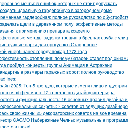
деробная мечты: 5 ошибок, которых не стоит допускать
 создать идеальную гардеробную в загородном доме
ременная гардеробная: полное руководство по обустройст
 заделать щели в деревянном полу: эффективные методы
азания к применению препарата ксарелто
фективные методы заделки трещин в бревнах сруба с ули
кие лучшие парки для прогулок в Ставрополе
кой ущерб нанес городу пожар 1773 года
фективность отопления: почему батареи ставят под окнам
гда пройдут концерты группы Анимация в Астрахани
андартные размеры гаражных ворот: полное руководство
adlines:
зайн 2025: Топ-5 трендов, которые изменят лицо индустрии
осто и эффективно: 12 советов по дизайну интерьера
остота и функциональность: 16 основных правил дизайна 
офессиональные секреты: 7 советов от ведущих дизайнеро
рась свою жизнь: 25 декораторских советов на все времена
кестр CAGMO Набережные Челны: музыкальные программы
просто в шоке!