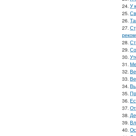
24.
У 
25.
Св
26.
Та
27.
Ст
реком
28.
Ст
29.
Со
30.
Ут
31.
Ме
32.
Ве
33.
Ве
34.
Вы
35.
Пр
36.
Ес
37.
От
38.
Де
39.
Вл
40.
Ос