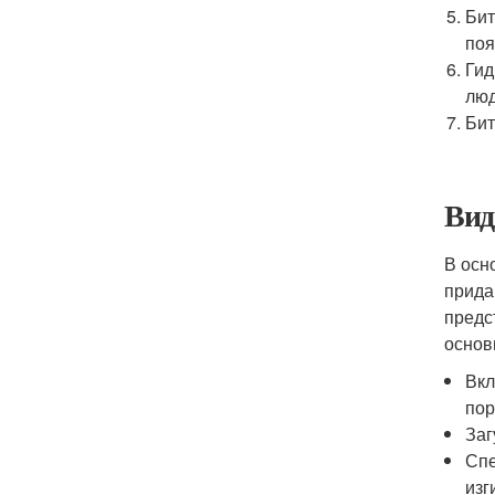
Бит
поя
Гид
люд
Бит
Вид
В осн
прида
предс
основ
Вкл
пор
Заг
Спе
изг