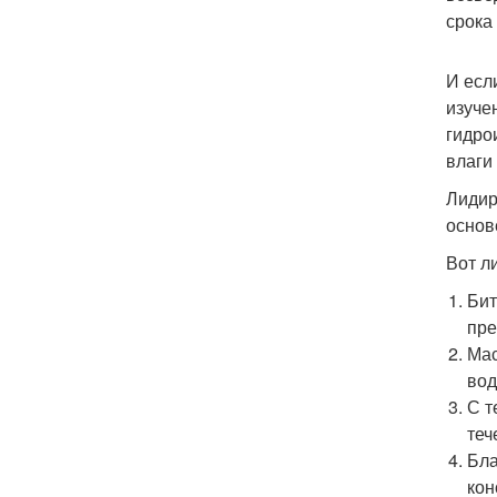
срока
И есл
изуче
гидро
влаги
Лидир
основ
Вот л
Бит
пре
Мас
вод
С т
теч
Бла
кон