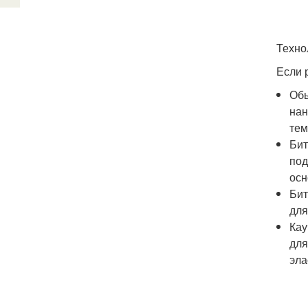
Техно
Если 
Обы
нан
тем
Бит
под
осн
Бит
для
Кау
для
эла