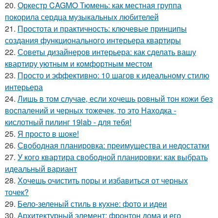
20.
Оркестр CAGMO Тюмень: как местная группа
покорила сердца музыкальных любителей
21.
Простота и практичность: ключевые принципы
создания функционального интерьера квартиры
22.
Советы дизайнеров интерьера: как сделать вашу
квартиру уютным и комфортным местом
23.
Просто и эффективно: 10 шагов к идеальному стилю
интерьера
24.
Лишь в том случае, если хочешь ровный тон кожи без
воспалений и черных тожечек, то это Находка -
кислотный пилинг 19lab - для тебя!
25.
Я просто в шоке!
26.
Свободная планировка: преимущества и недостатки
27.
У кого квартира свободной планировки: как выбрать
идеальный вариант
28.
Хочешь очистить поры и избавиться от черных
точек?
29.
Бело-зеленый стиль в кухне: фото и идеи
30.
Архитектурный элемент: фронтон дома и его