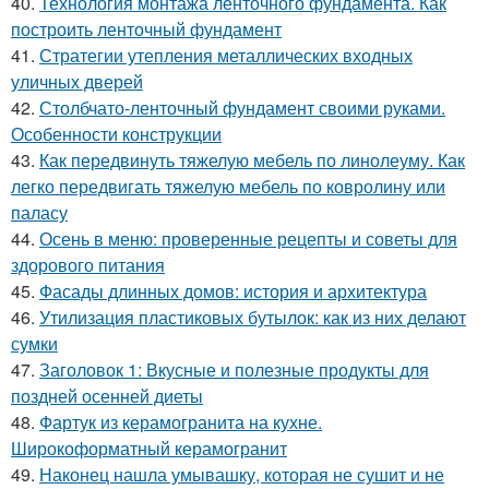
40.
Технология монтажа ленточного фундамента. Как
построить ленточный фундамент
41.
Стратегии утепления металлических входных
уличных дверей
42.
Столбчато-ленточный фундамент своими руками.
Особенности конструкции
43.
Как передвинуть тяжелую мебель по линолеуму. Как
легко передвигать тяжелую мебель по ковролину или
паласу
44.
Осень в меню: проверенные рецепты и советы для
здорового питания
45.
Фасады длинных домов: история и архитектура
46.
Утилизация пластиковых бутылок: как из них делают
сумки
47.
Заголовок 1: Вкусные и полезные продукты для
поздней осенней диеты
48.
Фартук из керамогранита на кухне.
Широкоформатный керамогранит
49.
Наконец нашла умывашку, которая не сушит и не