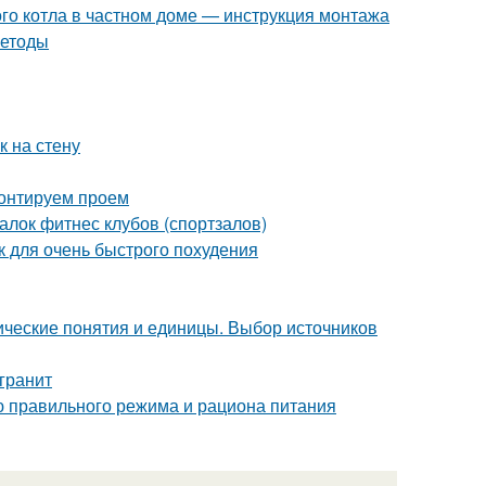
ого котла в частном доме — инструкция монтажа
методы
к на стену
монтируем проем
лок фитнес клубов (спортзалов)
ак для очень быстрого похудения
ческие понятия и единицы. Выбор источников
гранит
ю правильного режима и рациона питания