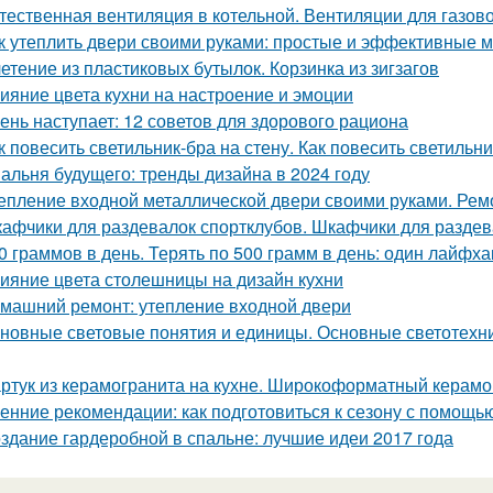
тественная вентиляция в котельной. Вентиляции для газов
к утеплить двери своими руками: простые и эффективные 
етение из пластиковых бутылок. Корзинка из зигзагов
ияние цвета кухни на настроение и эмоции
ень наступает: 12 советов для здорового рациона
к повесить светильник-бра на стену. Как повесить светильни
альня будущего: тренды дизайна в 2024 году
епление входной металлической двери своими руками. Ре
афчики для раздевалок спортклубов. Шкафчики для раздева
0 граммов в день. Терять по 500 грамм в день: один лайфх
ияние цвета столешницы на дизайн кухни
машний ремонт: утепление входной двери
новные световые понятия и единицы. Основные светотехни
ртук из керамогранита на кухне. Широкоформатный керамо
енние рекомендации: как подготовиться к сезону с помощь
здание гардеробной в спальне: лучшие идеи 2017 года