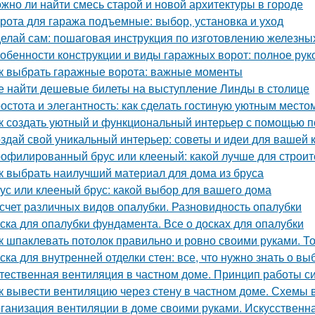
жно ли найти смесь старой и новой архитектуры в городе
рота для гаража подъемные: выбор, установка и уход
елай сам: пошаговая инструкция по изготовлению железны
обенности конструкции и виды гаражных ворот: полное рук
к выбрать гаражные ворота: важные моменты
е найти дешевые билеты на выступление Линды в столице
остота и элегантность: как сделать гостиную уютным место
к создать уютный и функциональный интерьер с помощью п
здай свой уникальный интерьер: советы и идеи для вашей 
офилированный брус или клееный: какой лучше для строит
к выбрать наилучший материал для дома из бруса
ус или клееный брус: какой выбор для вашего дома
счет различных видов опалубки. Разновидность опалубки
ска для опалубки фундамента. Все о досках для опалубки
к шпаклевать потолок правильно и ровно своими руками. Т
ска для внутренней отделки стен: все, что нужно знать о вы
тественная вентиляция в частном доме. Принцип работы с
к вывести вентиляцию через стену в частном доме. Схемы 
ганизация вентиляции в доме своими руками. Искусственн