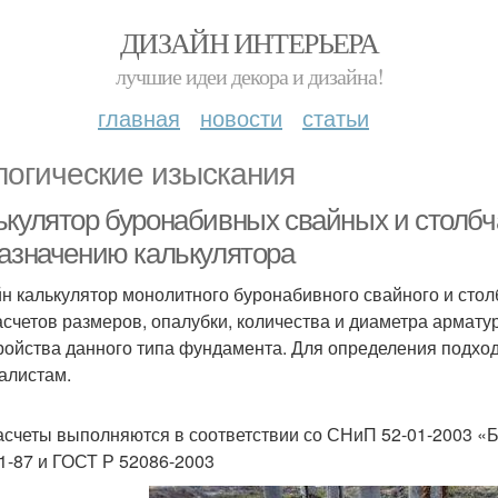
ДИЗАЙН ИНТЕРЬЕРА
лучшие идеи декора и дизайна!
главная
новости
статьи
логические изыскания
ькулятор буронабивных свайных и столб
назначению калькулятора
н калькулятор монолитного буронабивного свайного и стол
асчетов размеров, опалубки, количества и диаметра армату
ройства данного типа фундамента. Для определения подход
алистам.
асчеты выполняются в соответствии со СНиП 52-01-2003 «
01-87 и ГОСТ Р 52086-2003