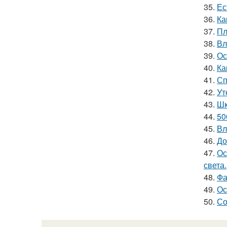
35.
Ес
36.
Ка
37.
Пл
38.
Вл
39.
Ос
40.
Ка
41.
Сп
42.
Ут
43.
Шк
44.
50
45.
Вл
46.
До
47.
Ос
света.
48.
Фа
49.
Ос
50.
Со