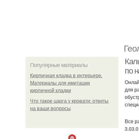
Гео
Кал
Популярные материалы
по 
Кирпичная кладка в интерьере.
Онлай
Материалы для имитации
для р
кирпичной кладки
обуст
Что такое царга у кровати: ответы
специ
на ваши вопросы
Все р
3.03.