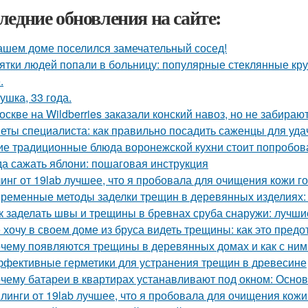
ледние обновления на сайте:
ашем доме поселился замечательный сосед!
ятки людей попали в больницу: популярные стеклянные кр
.
ушка, 33 года.
оскве на Wildberries заказали конский навоз, но не забирают
еты специалиста: как правильно посадить саженцы для уда
ие традиционные блюда воронежской кухни стоит попробов
да сажать яблони: пошаговая инструкция
инг от 19lab лучшее, что я пробовала для очищения кожи г
ременные методы заделки трещин в деревянных изделиях: 
к заделать швы и трещины в бревнах сруба снаружи: лучш
 хочу в своем доме из бруса видеть трещины: как это предо
чему появляются трещины в деревянных домах и как с ним
фективные герметики для устранения трещин в древесине
чему батареи в квартирах устанавливают под окном: Осн
линги от 19lab лучшее, что я пробовала для очищения кожи