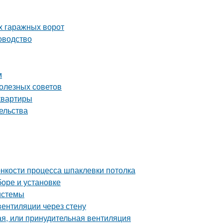
х гаражных ворот
оводство
м
олезных советов
квартиры
ельства
онкости процесса шпаклевки потолка
боре и установке
истемы
вентиляции через стену
ая, или принудительная вентиляция