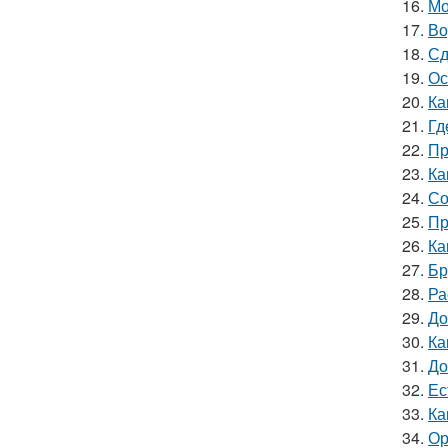
16.
Мо
17.
Во
18.
Сд
19.
Ос
20.
Ка
21.
Гд
22.
Пр
23.
Ка
24.
Со
25.
Пр
26.
Ка
27.
Бр
28.
Ра
29.
До
30.
Ка
31.
До
32.
Ес
33.
Ка
34.
Ор