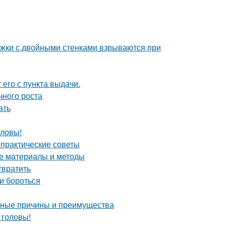
ужки с двойными стенками взрываются при
 его с пункта выдачи.
чного роста
ать
оловы!
практические советы
ие материалы и методы
твратить
и бороться
овные причины и преимущества
 головы!