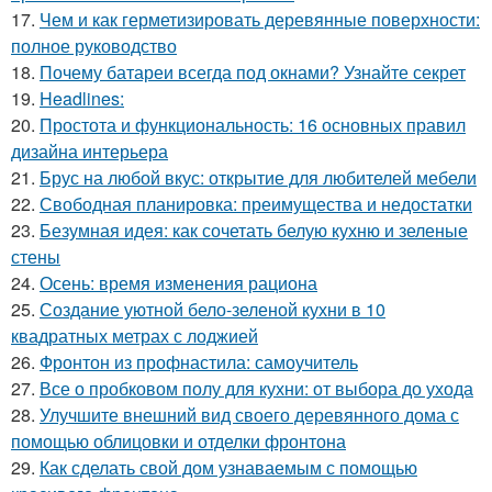
17.
Чем и как герметизировать деревянные поверхности:
полное руководство
18.
Почему батареи всегда под окнами? Узнайте секрет
19.
Headlines:
20.
Простота и функциональность: 16 основных правил
дизайна интерьера
21.
Брус на любой вкус: открытие для любителей мебели
22.
Свободная планировка: преимущества и недостатки
23.
Безумная идея: как сочетать белую кухню и зеленые
стены
24.
Осень: время изменения рациона
25.
Создание уютной бело-зеленой кухни в 10
квадратных метрах с лоджией
26.
Фронтон из профнастила: самоучитель
27.
Все о пробковом полу для кухни: от выбора до ухода
28.
Улучшите внешний вид своего деревянного дома с
помощью облицовки и отделки фронтона
29.
Как сделать свой дом узнаваемым с помощью