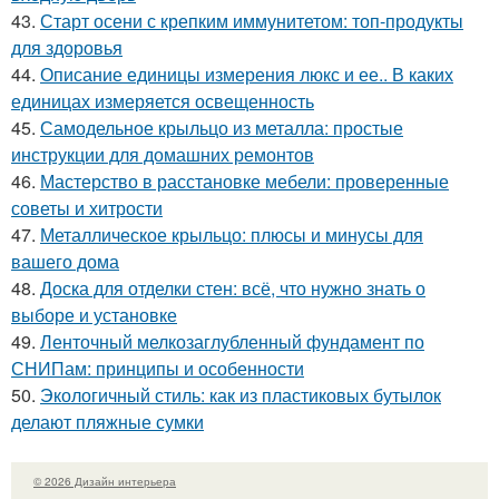
43.
Старт осени с крепким иммунитетом: топ-продукты
для здоровья
44.
Описание единицы измерения люкс и ее.. В каких
единицах измеряется освещенность
45.
Самодельное крыльцо из металла: простые
инструкции для домашних ремонтов
46.
Мастерство в расстановке мебели: проверенные
советы и хитрости
47.
Металлическое крыльцо: плюсы и минусы для
вашего дома
48.
Доска для отделки стен: всё, что нужно знать о
выборе и установке
49.
Ленточный мелкозаглубленный фундамент по
СНИПам: принципы и особенности
50.
Экологичный стиль: как из пластиковых бутылок
делают пляжные сумки
© 2026 Дизайн интерьера