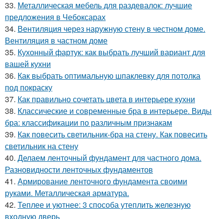
33.
Металлическая мебель для раздевалок: лучшие
предложения в Чебоксарах
34.
Вентиляция через наружную стену в честном доме.
Вентиляция в частном доме
35.
Кухонный фартук: как выбрать лучший вариант для
вашей кухни
36.
Как выбрать оптимальную шпаклевку для потолка
под покраску
37.
Как правильно сочетать цвета в интерьере кухни
38.
Классические и современные бра в интерьере. Виды
бра: классификации по различным признакам
39.
Как повесить светильник-бра на стену. Как повесить
светильник на стену
40.
Делаем ленточный фундамент для частного дома.
Разновидности ленточных фундаментов
41.
Армирование ленточного фундамента своими
руками. Металлическая арматура.
42.
Теплее и уютнее: 3 способа утеплить железную
входную дверь