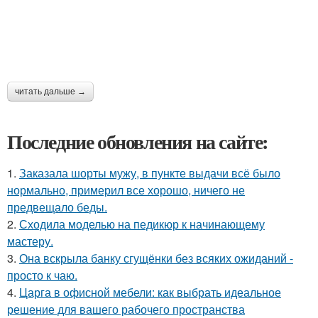
читать дальше →
Последние обновления на сайте:
1.
Заказала шорты мужу, в пункте выдачи всё было
нормально, примерил все хорошо, ничего не
предвещало беды.
2.
Сходила моделью на педикюр к начинающему
мастеру.
3.
Она вскрыла банку сгущёнки без всяких ожиданий -
просто к чаю.
4.
Царга в офисной мебели: как выбрать идеальное
решение для вашего рабочего пространства