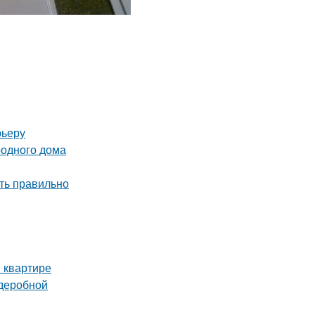
рьеру
родного дома
ть правильно
 квартире
рдеробной