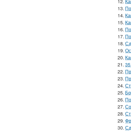
12.
Ка
13.
По
14.
Ка
15.
Ка
16.
По
17.
По
18.
Сд
19.
Ос
20.
Ка
21.
35
22.
Пр
23.
Пр
24.
Ст
25.
Бр
26.
По
27.
Со
28.
Ст
29.
Фр
30.
Сд