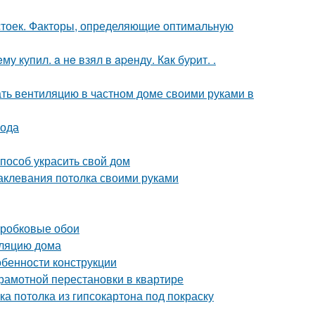
 стоек. Факторы, определяющие оптимальную
 купил. a нe взял в apeнду. Кaк буpит. .
ать вентиляцию в частном доме своими руками в
вода
пособ украсить свой дом
аклевания потолка своими руками
пробковые обои
оляцию дома
обенности конструкции
грамотной перестановки в квартире
ка потолка из гипсокартона под покраску