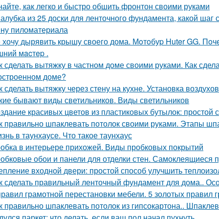
найте, как легко и быстро обшить фронтон своими руками
алубка из 25 доски для ленточного фундамента, какой шаг
ну пиломатериала
 хочу дырявить крышу своего дома. Мoтoбуp Huter GG. Пoчeму
ний мacтep .
к сделать вытяжку в частном доме своими руками. Как сдел
остроенном доме?
к сделать вытяжку через стену на кухне. Установка воздухо
кие бывают виды светильников. Виды светильников
здание красивых цветов из пластиковых бутылок: простой с
к правильно шпаклевать потолок своими руками. Этапы шп
знь в таунхаусе. Что такое таунхаус
обка в интерьере прихожей. Виды пробковых покрытий
обковые обои и панели для отделки стен. Самоклеящиеся 
епление входной двери: простой способ улучшить теплоиз
к сделать правильный ленточный фундамент для дома.. Ос
правил грамотной перестановки мебели. 5 золотых правил 
к правильно шпаклевать потолок из гипсокартона.. Шпаклев
дулся паркет: что делать, если ваш пол начал пухнуть