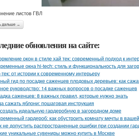
нение листов ГВЛ
ь дальше →
ледние обновления на сайте:
рмление окон в стиле хай тек: современный подход к инте
ременные окна hi-tech: стиль и функциональность для заго
-тек: от истории к современному интерьеру
ный гид по посадке саженцев плодовых деревьев: как сажа
ное руководство: 14 важных вопросов о посадке саженцев
адка саженцев: 8 важных правил, которые нужно знать
да сажать яблони: пошаговая инструкция
 создать идеальную гардеробную в загородном доме
ременный гардероб: как обустроить комнату мечты в вашей
к не допустить распространенные ошибки при создании га
кие уникальные сувениры можно купить в Москве