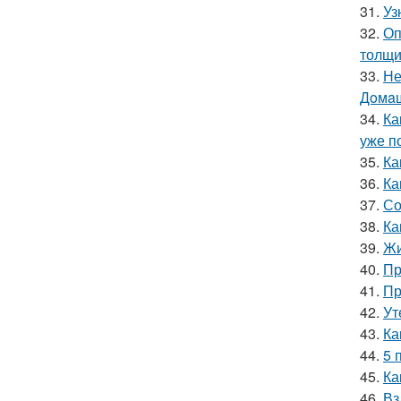
31.
Уз
32.
Оп
толщи
33.
Не
Дoмaш
34.
Ка
уже п
35.
Ка
36.
Ка
37.
Со
38.
Ка
39.
Жи
40.
Пр
41.
Пр
42.
Ут
43.
Ка
44.
5 
45.
Ка
46.
Вз