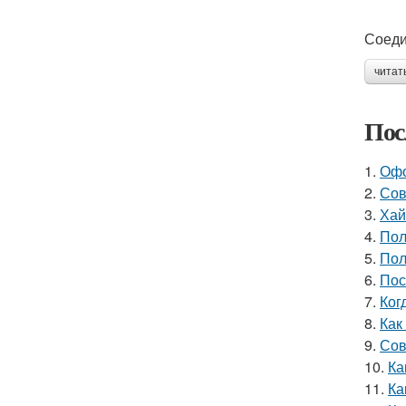
Соеди
читат
Пос
1.
Офо
2.
Сов
3.
Хай
4.
Пол
5.
Пол
6.
Пос
7.
Ког
8.
Как
9.
Сов
10.
Ка
11.
Ка