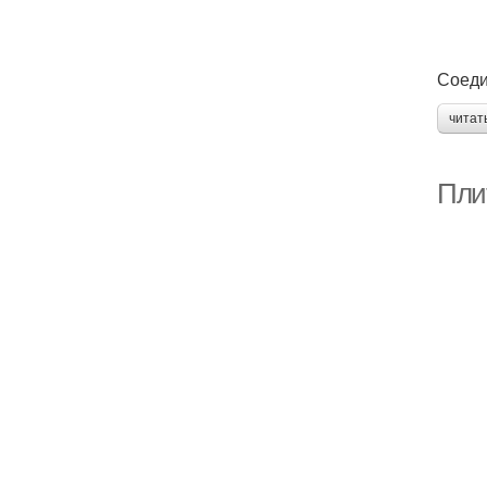
Соеди
читат
Пли