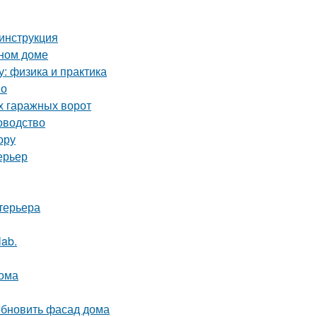
инструкция
нном доме
у: физика и практика
но
х гаражных ворот
оводство
ору
ерьер
терьера
lab.
дома
обновить фасад дома