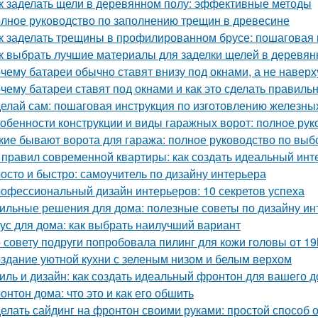
к заделать щели в деревянном полу: эффективные методы
лное руководство по заполнению трещин в древесине
к заделать трещины в профилированном брусе: пошаговая 
к выбрать лучшие материалы для заделки щелей в деревя
чему батареи обычно ставят внизу под окнами, а не наверх
чему батареи ставят под окнами и как это сделать правиль
елай сам: пошаговая инструкция по изготовлению железны
обенности конструкции и виды гаражных ворот: полное рук
кие бывают ворота для гаража: полное руководство по выб
 правил современной квартиры: как создать идеальный инт
осто и быстро: самоучитель по дизайну интерьера
офессиональный дизайн интерьеров: 10 секретов успеха
ильные решения для дома: полезные советы по дизайну ин
ус для дома: как выбрать наилучший вариант
 совету подруги попробовала пилинг для кожи головы от 19
здание уютной кухни с зеленым низом и белым верхом
иль и дизайн: как создать идеальный фронтон для вашего 
онтон дома: что это и как его обшить
елать сайдинг на фронтон своими руками: простой способ 