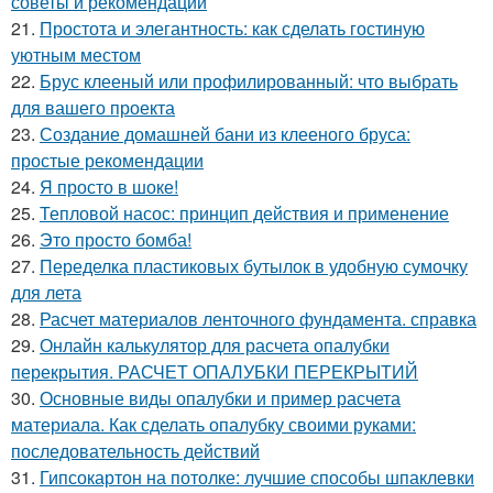
советы и рекомендации
21.
Простота и элегантность: как сделать гостиную
уютным местом
22.
Брус клееный или профилированный: что выбрать
для вашего проекта
23.
Создание домашней бани из клееного бруса:
простые рекомендации
24.
Я просто в шоке!
25.
Тепловой насос: принцип действия и применение
26.
Это просто бомба!
27.
Переделка пластиковых бутылок в удобную сумочку
для лета
28.
Расчет материалов ленточного фундамента. справка
29.
Онлайн калькулятор для расчета опалубки
перекрытия. РАСЧЕТ ОПАЛУБКИ ПЕРЕКРЫТИЙ
30.
Основные виды опалубки и пример расчета
материала. Как сделать опалубку своими руками:
последовательность действий
31.
Гипсокартон на потолке: лучшие способы шпаклевки