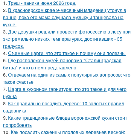
1.
Трэш - паника июня 2026 года.
2.
В красноярском крае 9-месячный младенец утонул в
ванне, пока его мама слушала музыку и танцевала на
кухне.
3.
Две девушки решили провести фотосессию в лесу при
экстремально низких температурах, достигавших - 35
градусов.
4.
Съемные царги: что это такое и почему они полезны
5.
Где расположен музей-панорама "Сталинградская
битва" и что в нем представлено
6.
Отвечаем на один из самых популярных вопросов: что
такое счастье
7.
Царга в кухонном гарнитуре: что это такое и для чего
нужна
8.
Как правильно посадить дерево: 10 золотых правил
садовника
9.
Какие традиционные блюда воронежской кухни стоит
попробовать
10.
Как посадить саженцы плодовых деревьев весной: