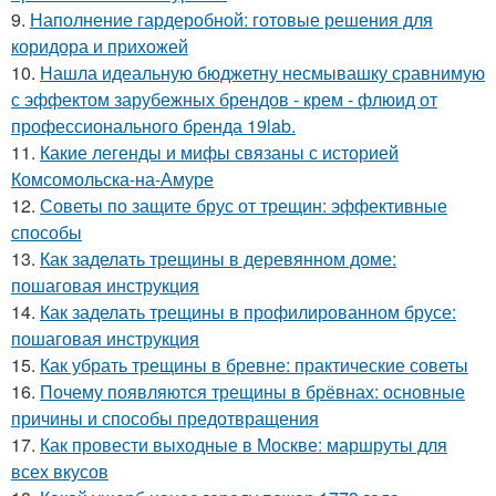
9.
Наполнение гардеробной: готовые решения для
коридора и прихожей
10.
Нашла идеальную бюджетну несмывашку сравнимую
с эффектом зарубежных брендов - крем - флюид от
профессионального бренда 19lab.
11.
Какие легенды и мифы связаны с историей
Комсомольска-на-Амуре
12.
Советы по защите брус от трещин: эффективные
способы
13.
Как заделать трещины в деревянном доме:
пошаговая инструкция
14.
Как заделать трещины в профилированном брусе:
пошаговая инструкция
15.
Как убрать трещины в бревне: практические советы
16.
Почему появляются трещины в брёвнах: основные
причины и способы предотвращения
17.
Как провести выходные в Москве: маршруты для
всех вкусов