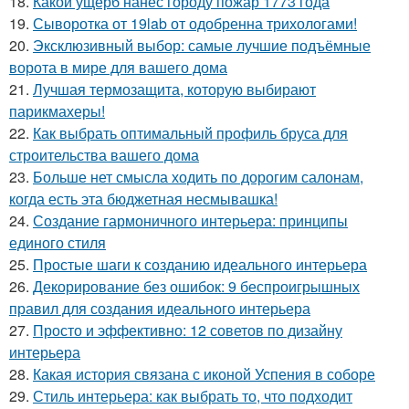
18.
Какой ущерб нанес городу пожар 1773 года
19.
Сыворотка от 19lab от одобренна трихологами!
20.
Эксклюзивный выбор: самые лучшие подъёмные
ворота в мире для вашего дома
21.
Лучшая термозащита, которую выбирают
парикмахеры!
22.
Как выбрать оптимальный профиль бруса для
строительства вашего дома
23.
Больше нет смысла ходить по дорогим салонам,
когда есть эта бюджетная несмывашка!
24.
Создание гармоничного интерьера: принципы
единого стиля
25.
Простые шаги к созданию идеального интерьера
26.
Декорирование без ошибок: 9 беспроигрышных
правил для создания идеального интерьера
27.
Просто и эффективно: 12 советов по дизайну
интерьера
28.
Какая история связана с иконой Успения в соборе
29.
Стиль интерьера: как выбрать то, что подходит