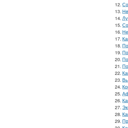
12.
Со
13.
He
14.
Лу
15.
Со
16.
Не
17.
Ка
18.
По
19.
По
20.
По
21.
По
22.
Ка
23.
Вы
24.
Ко
25.
Аф
26.
Ка
27.
Эк
28.
Ка
29.
Пр
30.
Ка