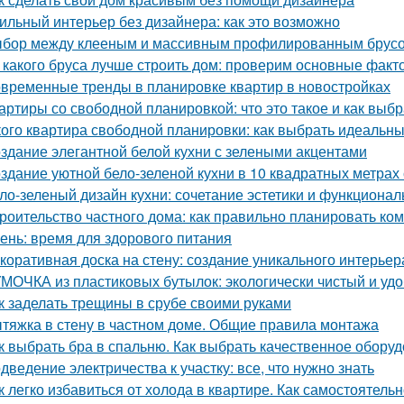
ильный интерьер без дизайнера: как это возможно
бор между клееным и массивным профилированным брусом
 какого бруса лучше строить дом: проверим основные факт
временные тренды в планировке квартир в новостройках
артиры со свободной планировкой: что это такое и как выбр
кого квартира свободной планировки: как выбрать идеальн
здание элегантной белой кухни с зелеными акцентами
здание уютной бело-зеленой кухни в 10 квадратных метрах
ло-зеленый дизайн кухни: сочетание эстетики и функционал
роительство частного дома: как правильно планировать ко
ень: время для здорового питания
коративная доска на стену: создание уникального интерьер
МОЧКА из пластиковых бутылок: экологически чистый и уд
к заделать трещины в срубе своими руками
тяжка в стену в частном доме. Общие правила монтажа
к выбрать бра в спальню. Как выбрать качественное обору
дведение электричества к участку: все, что нужно знать
к легко избавиться от холода в квартире. Как самостоятель