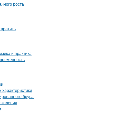
ачного роста
твратить
зика и практика
овременность
ки
х характеристики
ированного бруса
околения
м