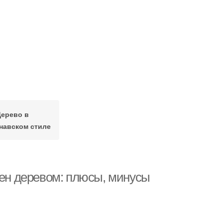
Дерево в
навском стиле
тен деревом: плюсы, минусы