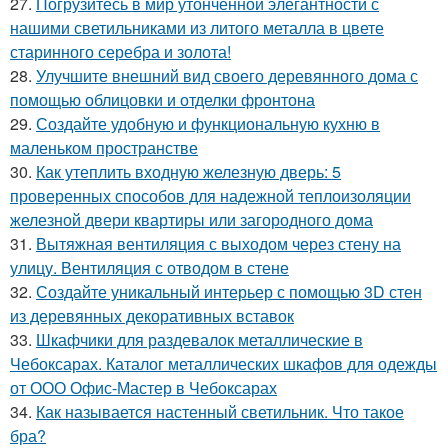
27.
Погрузитесь в мир утонченной элегантности с
нашими светильниками из литого металла в цвете
старинного серебра и золота!
28.
Улучшите внешний вид своего деревянного дома с
помощью облицовки и отделки фронтона
29.
Создайте удобную и функциональную кухню в
маленьком пространстве
30.
Как утеплить входную железную дверь: 5
проверенных способов для надежной теплоизоляции
железной двери квартиры или загородного дома
31.
Вытяжная вентиляция с выходом через стену на
улицу. Вентиляция с отводом в стене
32.
Создайте уникальный интерьер с помощью 3D стен
из деревянных декоративных вставок
33.
Шкафчики для раздевалок металлические в
Чебоксарах. Каталог металлических шкафов для одежды
от ООО Офис-Мастер в Чебоксарах
34.
Как называется настенный светильник. Что такое
бра?