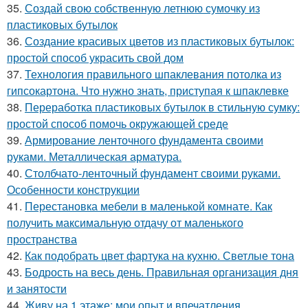
35.
Создай свою собственную летнюю сумочку из
пластиковых бутылок
36.
Создание красивых цветов из пластиковых бутылок:
простой способ украсить свой дом
37.
Технология правильного шпаклевания потолка из
гипсокартона. Что нужно знать, приступая к шпаклевке
38.
Переработка пластиковых бутылок в стильную сумку:
простой способ помочь окружающей среде
39.
Армирование ленточного фундамента своими
руками. Металлическая арматура.
40.
Столбчато-ленточный фундамент своими руками.
Особенности конструкции
41.
Перестановка мебели в маленькой комнате. Как
получить максимальную отдачу от маленького
пространства
42.
Как подобрать цвет фартука на кухню. Светлые тона
43.
Бодрость на весь день. Правильная организация дня
и занятости
44.
Живу на 1 этаже: мои опыт и впечатления