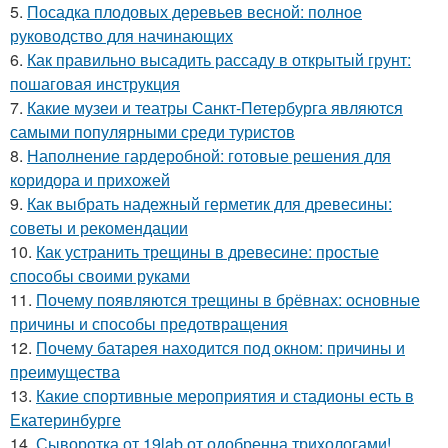
5.
Посадка плодовых деревьев весной: полное
руководство для начинающих
6.
Как правильно высадить рассаду в открытый грунт:
пошаговая инструкция
7.
Какие музеи и театры Санкт-Петербурга являются
самыми популярными среди туристов
8.
Наполнение гардеробной: готовые решения для
коридора и прихожей
9.
Как выбрать надежный герметик для древесины:
советы и рекомендации
10.
Как устранить трещины в древесине: простые
способы своими руками
11.
Почему появляются трещины в брёвнах: основные
причины и способы предотвращения
12.
Почему батарея находится под окном: причины и
преимущества
13.
Какие спортивные мероприятия и стадионы есть в
Екатеринбурге
14.
Сыворотка от 19lab от одобренна трихологами!