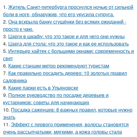
1.
Житель Санкт-петербурга проснулся ночью от сильной
боли в ноге, обнаружив, что его укусила супруга.
2.
Она вскрыла банку сгущёнки без всяких ожиданий -
просто к чаю.
3.
Царги в шкафу: что это такое и для чего они нужны
4.
Царга для стола: что это такое и как ее использовать
5.
Интерьер хайтек с большими окнами: современность и
свет
6.
Какие станции метро рекомендуют туристам
7.
Как правильно посадить дерево: 10 золотых правил
садовника
8.
Какие парки есть в Ульяновске
9.
Полное руководство по посадке деревьев и
кустарников: советы для начинающих
10.
Посадка саженцев: 8 важных правил, которые нужно
знать
11.
Эффект с первого применения, волосы становятся
очень рассыпчатыми, мягкими, а кожа головы стала