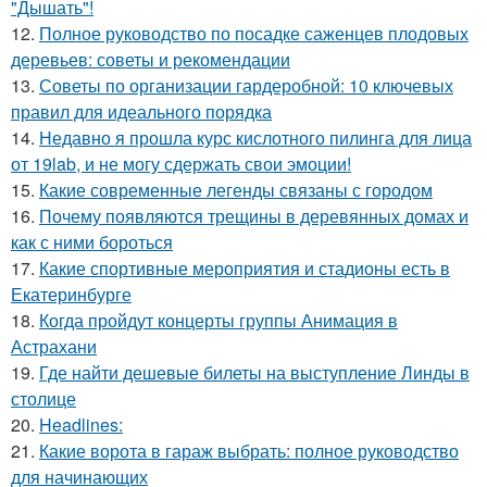
"Дышать"!
12.
Полное руководство по посадке саженцев плодовых
деревьев: советы и рекомендации
13.
Советы по организации гардеробной: 10 ключевых
правил для идеального порядка
14.
Недавно я прошла курс кислотного пилинга для лица
от 19lab, и не могу сдержать свои эмоции!
15.
Какие современные легенды связаны с городом
16.
Почему появляются трещины в деревянных домах и
как с ними бороться
17.
Какие спортивные мероприятия и стадионы есть в
Екатеринбурге
18.
Когда пройдут концерты группы Анимация в
Астрахани
19.
Где найти дешевые билеты на выступление Линды в
столице
20.
Headlines:
21.
Какие ворота в гараж выбрать: полное руководство
для начинающих