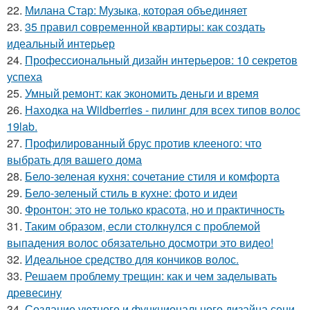
22.
Милана Стар: Музыка, которая объединяет
23.
35 правил современной квартиры: как создать
идеальный интерьер
24.
Профессиональный дизайн интерьеров: 10 секретов
успеха
25.
Умный ремонт: как экономить деньги и время
26.
Находка на Wildberries - пилинг для всех типов волос
19lab.
27.
Профилированный брус против клееного: что
выбрать для вашего дома
28.
Бело-зеленая кухня: сочетание стиля и комфорта
29.
Бело-зеленый стиль в кухне: фото и идеи
30.
Фронтон: это не только красота, но и практичность
31.
Таким образом, если столкнулся с проблемой
выпадения волос обязательно досмотри это видео!
32.
Идеальное средство для кончиков волос.
33.
Решаем проблему трещин: как и чем заделывать
древесину
34.
Создание уютного и функционального дизайна сени