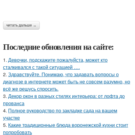
читать дальше →
Последние обновления на сайте:
1.
Девочки, подскажите пожалуйста, может кто
сталкивался с такой ситуацией ….
2.
Здравствуйте. Понимаю, что задавать вопросы о
диагнозе в интернете может быть не совсем разумно, но
всё же решусь спросить.
3.
Декор окон в разных стилях интерьера: от лофта до
прованса
4.
Полное руководство по закладке сада на вашем
участке
5.
Какие традиционные блюда воронежской кухни стоит
попробовать