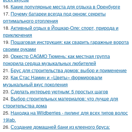
16.
Какие популярные места для отдыха в Оренбурге
17.
Почему батареи всегда под окном: секреты
оптимального отопления
18.
Активный отдых в Йошкар-Оле: спорт, природа и
приключения
19.
Пошаговая инструкция: как сварить гаражные ворота
своими руками
20.
Оркестр CAGMO Тюмень: как местная группа
покорила сердца музыкальных любителей
21.
Брус для строительства домов: выбор и применение
22.
Как Стас Намин и «Цветы» формировали
музыкальный вкус поколения
23.
Сделать интерьер уютным: 5 простых шагов
24.
Выбор строительных материалов: что лучше для
строительства дома
25.
Находка на Wildberries - пилинг для всех типов волос
19lab.
26.
Создание домашней бани из клееного бруса: