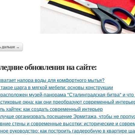
ь дальше →
ледние обновления на сайте:
хватает напора воды для комфортного мытья?
 такое царга в мягкой мебели: основы конструкции
 расположен музей-панорама "Сталинградская битва" и что
стиковые окна: как они преобразуют современный интерье
ль хайтек: как создать современный интерьер
 лучше организовать посещение Эрмитажа, чтобы не пропус
вние стены и современные высотки: исторические и совр
ное руководство: как построить гардеробную в квартире ша