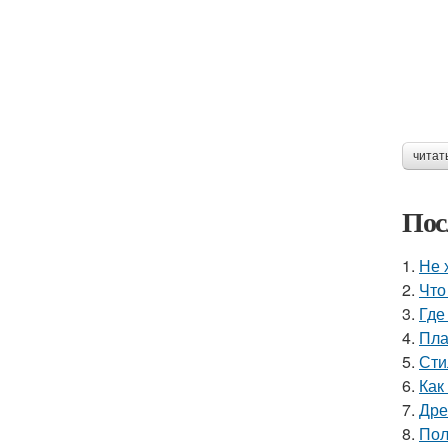
читат
Пос
1.
Не 
2.
Что
3.
Где
4.
Пла
5.
Сти
6.
Как
7.
Дре
8.
Пол