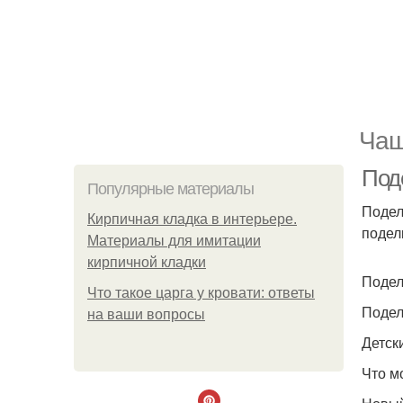
Чаш
Под
Популярные материалы
Подел
Кирпичная кладка в интерьере.
подел
Материалы для имитации
кирпичной кладки
Подел
Что такое царга у кровати: ответы
Подел
на ваши вопросы
Детск
Что м