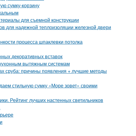
ную сумку-корзину
икальным
атериалы для съемной конструкции
бов для надежной теплоизоляции железной двери
онкости процесса шпаклевки потолка
нных декоративных вставок
к кухонным вытяжным системам
ах сруба: причины появления + лучшие методы
здаем стильную сумку «Море зовет» своими
ники. Рейтинг лучших настенных светильников
а
ерьере
и