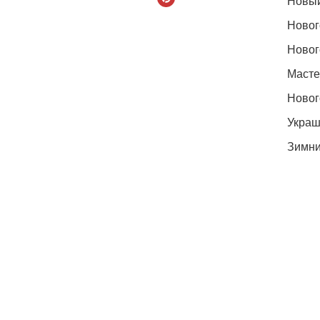
Новый
Новог
Новог
Масте
Новог
Украш
Зимни