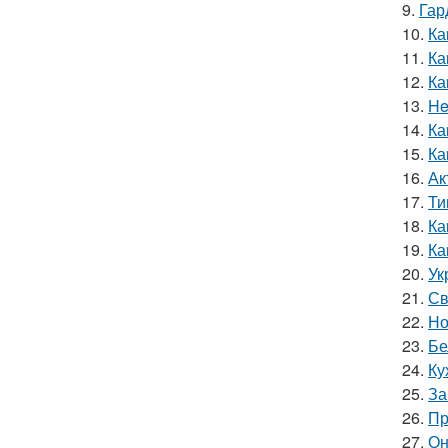
9.
Гар
10.
Ка
11.
Ка
12.
Ка
13.
He
14.
Ка
15.
Ка
16.
Ак
17.
Ти
18.
Ка
19.
Ка
20.
Ук
21.
Св
22.
Но
23.
Бе
24.
Ку
25.
За
26.
Пр
27.
Он