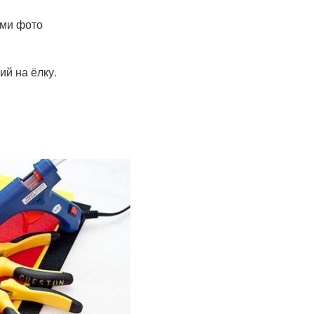
ыми фото
й на ёлку.