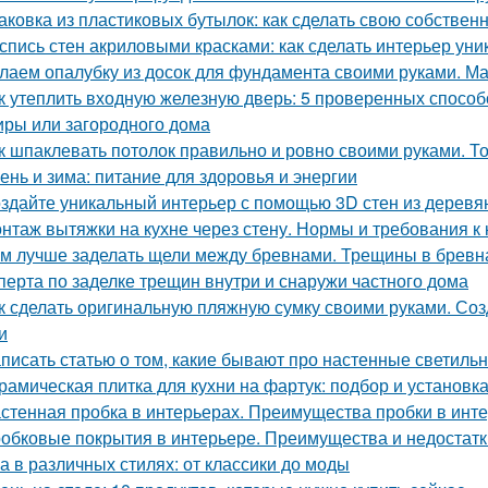
аковка из пластиковых бутылок: как сделать свою собствен
спись стен акриловыми красками: как сделать интерьер ун
лаем опалубку из досок для фундамента своими руками. М
к утеплить входную железную дверь: 5 проверенных спосо
иры или загородного дома
к шпаклевать потолок правильно и ровно своими руками. Т
ень и зима: питание для здоровья и энергии
здайте уникальный интерьер с помощью 3D стен из деревя
нтаж вытяжки на кухне через стену. Нормы и требования 
м лучше заделать щели между бревнами. Трещины в бревн
сперта по заделке трещин внутри и снаружи частного дома
к сделать оригинальную пляжную сумку своими руками. Со
и
писать статью о том, какие бывают про настенные светиль
рамическая плитка для кухни на фартук: подбор и установк
стенная пробка в интерьерах. Преимущества пробки в инт
обковые покрытия в интерьере. Преимущества и недостатк
а в различных стилях: от классики до моды