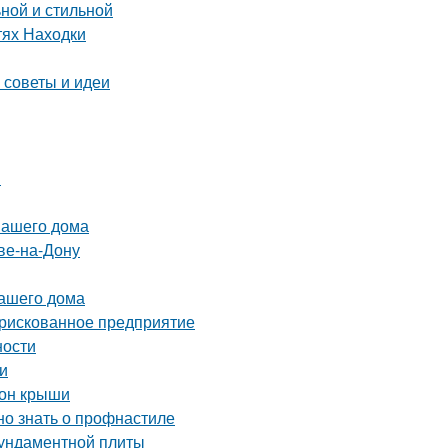
ной и стильной
тях Находки
 советы и идеи
я
вашего дома
ве-на-Дону
вашего дома
 рискованное предприятие
ности
и
тон крыши
но знать о профнастиле
фундаментной плиты