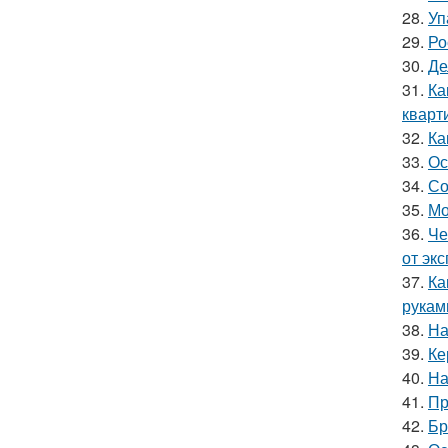
28.
Уп
29.
Ро
30.
Де
31.
Ка
кварт
32.
Ка
33.
Ос
34.
Со
35.
Мо
36.
Че
от эк
37.
Ка
рукам
38.
На
39.
Ке
40.
На
41.
Пр
42.
Бр