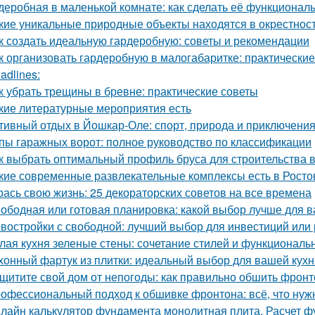
деробная в маленькой комнате: как сделать её функциональ
кие уникальные природные объекты находятся в окрестнос
к создать идеальную гардеробную: советы и рекомендации
к организовать гардеробную в малогабаритке: практические
adlines:
к убрать трещины в бревне: практические советы
кие литературные мероприятия есть
тивный отдых в Йошкар-Оле: спорт, природа и приключени
пы гаражных ворот: полное руководство по классификации
к выбрать оптимальный профиль бруса для строительства 
кие современные развлекательные комплексы есть в Росто
рась свою жизнь: 25 декораторских советов на все времена
ободная или готовая планировка: какой выбор лучше для 
востройки с свободной: лучший выбор для инвестиций или
лая кухня зеленые стены: сочетание стилей и функциональ
хонный фартук из плитки: идеальный выбор для вашей кухн
щитите свой дом от непогоды: как правильно обшить фрон
офессиональный подход к обшивке фронтона: всё, что нуж
лайн калькулятор фундамента монолитная плита. Расчет 