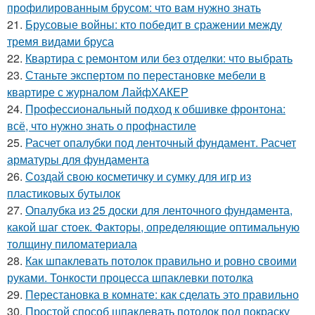
профилированным брусом: что вам нужно знать
21.
Брусовые войны: кто победит в сражении между
тремя видами бруса
22.
Квартира с ремонтом или без отделки: что выбрать
23.
Станьте экспертом по перестановке мебели в
квартире с журналом ЛайфХАКЕР
24.
Профессиональный подход к обшивке фронтона:
всё, что нужно знать о профнастиле
25.
Расчет опалубки под ленточный фундамент. Расчет
арматуры для фундамента
26.
Создай свою косметичку и сумку для игр из
пластиковых бутылок
27.
Опалубка из 25 доски для ленточного фундамента,
какой шаг стоек. Факторы, определяющие оптимальную
толщину пиломатериала
28.
Как шпаклевать потолок правильно и ровно своими
руками. Тонкости процесса шпаклевки потолка
29.
Перестановка в комнате: как сделать это правильно
30.
Простой способ шпаклевать потолок под покраску