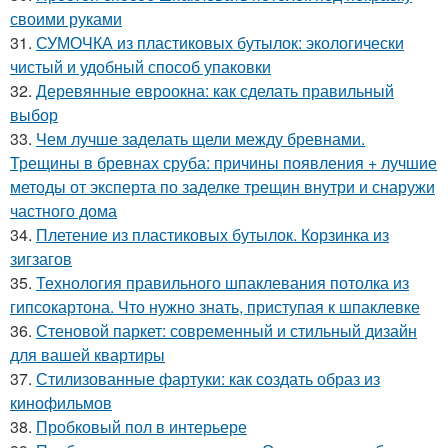
своими руками
31.
СУМОЧКА из пластиковых бутылок: экологически
чистый и удобный способ упаковки
32.
Деревянные евроокна: как сделать правильный
выбор
33.
Чем лучше заделать щели между бревнами.
Трещины в бревнах сруба: причины появления + лучшие
методы от эксперта по заделке трещин внутри и снаружи
частного дома
34.
Плетение из пластиковых бутылок. Корзинка из
зигзагов
35.
Технология правильного шпаклевания потолка из
гипсокартона. Что нужно знать, приступая к шпаклевке
36.
Стеновой паркет: современный и стильный дизайн
для вашей квартиры
37.
Стилизованные фартуки: как создать образ из
кинофильмов
38.
Пробковый пол в интерьере