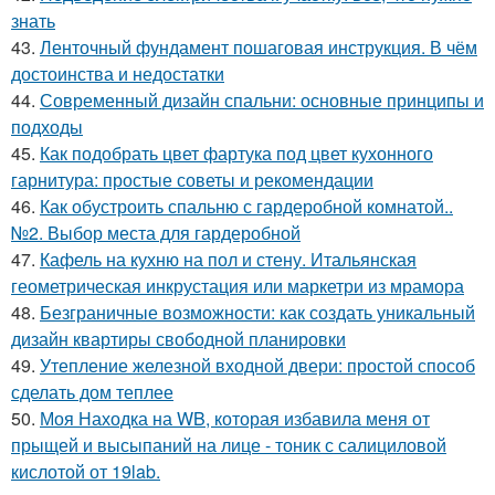
знать
43.
Ленточный фундамент пошаговая инструкция. В чём
достоинства и недостатки
44.
Современный дизайн спальни: основные принципы и
подходы
45.
Как подобрать цвет фартука под цвет кухонного
гарнитура: простые советы и рекомендации
46.
Как обустроить спальню с гардеробной комнатой..
№2. Выбор места для гардеробной
47.
Кафель на кухню на пол и стену. Итальянская
геометрическая инкрустация или маркетри из мрамора
48.
Безграничные возможности: как создать уникальный
дизайн квартиры свободной планировки
49.
Утепление железной входной двери: простой способ
сделать дом теплее
50.
Моя Находка на WB, которая избавила меня от
прыщей и высыпаний на лице - тоник с салициловой
кислотой от 19lab.