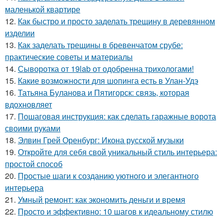
маленькой квартире
12.
Как быстро и просто заделать трещину в деревянном
изделии
13.
Как заделать трещины в бревенчатом срубе:
практические советы и материалы
14.
Сыворотка от 19lab от одобренна трихологами!
15.
Какие возможности для шопинга есть в Улан-Удэ
16.
Татьяна Буланова и Пятигорск: связь, которая
вдохновляет
17.
Пошаговая инструкция: как сделать гаражные ворота
своими руками
18.
Элвин Грей Оренбург: Икона русской музыки
19.
Откройте для себя свой уникальный стиль интерьера:
простой способ
20.
Простые шаги к созданию уютного и элегантного
интерьера
21.
Умный ремонт: как экономить деньги и время
22.
Просто и эффективно: 10 шагов к идеальному стилю