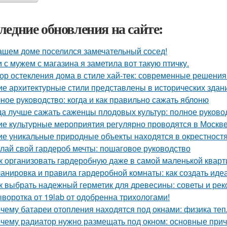
ледние обновления на сайте:
ашем доме поселился замечательный сосед!
 с мужем с магазина я заметила вот такую птичку.
ор остекления дома в стиле хай-тек: современные решения
ие архитектурные стили представлены в исторических здан
ное руководство: когда и как правильно сажать яблоню
да лучше сажать саженцы плодовых культур: полное руково
ие культурные мероприятия регулярно проводятся в Москв
ие уникальные природные объекты находятся в окрестност
лай свой гардероб мечты: пошаговое руководство
к организовать гардеробную даже в самой маленькой кварт
анировка и правила гардеробной комнаты: как создать иде
к выбрать надежный герметик для древесины: советы и ре
воротка от 19lab от одобренна трихологами!
чему батареи отопления находятся под окнами: физика те
чему радиатор нужно размещать под окном: основные при