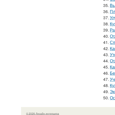
35.
Вы
36.
Пл
37.
Ул
38.
Ку
39.
Ра
40.
От
41.
Сп
42.
Ка
43.
Ут
44.
От
45.
Ка
46.
Бе
47.
Уч
48.
Ку
49.
Эк
50.
Ос
© 2026 Дизайн интерьера