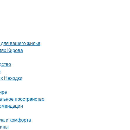
 для вашего жилья
иях Кирова
дство
е
ях Находки
ире
альное пространство
комендации
пла и комфорта
чины