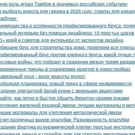
кую роль играл Тамбов в значимых российских событиях
к выбрать ворота для гаража в 2025 году: советы для идеа
adlines:
еимущества и особенности профилированного бруса: почем
ильный интерьер без помощи дизайнера: 10 простых шагов
0+ идей и советов для интерьера от экспертов дизайна
бираем брус для строительства дома: проверим все плюсы
офилированный брус против клееного бруса: какой лучше 
усовые войны: кто победит в сражении между тремя видам
временные тренды в планировке квартир в новостройках
авильный уход - залог красоты волос!
ободная планировка: новый тренд в сфере недвижимости
здание элегантной белой кухни с зелеными акцентами
найте, как легко и быстро обшить фронтон своими руками
епление железной входной двери: лучшие материалы и ме
чшие материалы для утепления металлической двери
счет различных видов опалубки. Разновидность опалубки
здание фартука из керамической плитки: простые инструк
кономьте деньги и согрейте дом: как утеплить металлическ