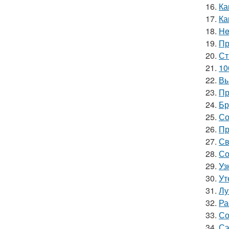
16.
Ка
17.
Ка
18.
He
19.
Пр
20.
Ст
21.
10
22.
Вы
23.
Пр
24.
Бр
25.
Со
26.
Пр
27.
Св
28.
Со
29.
Уз
30.
Ут
31.
Лу
32.
Ра
33.
Со
34.
Сэ