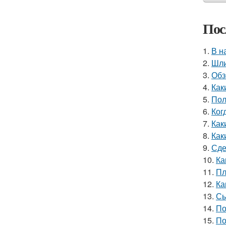
Пос
1.
В н
2.
Шли
3.
Обз
4.
Как
5.
Пол
6.
Ког
7.
Как
8.
Как
9.
Сде
10.
Ка
11.
Пл
12.
Ка
13.
Сы
14.
По
15.
По