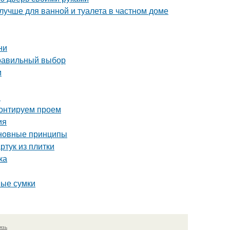
лучше для ванной и туалета в частном доме
ни
правильный выбор
м
в
монтируем проем
ия
сновные принципы
ртук из плитки
ка
ные сумки
язь