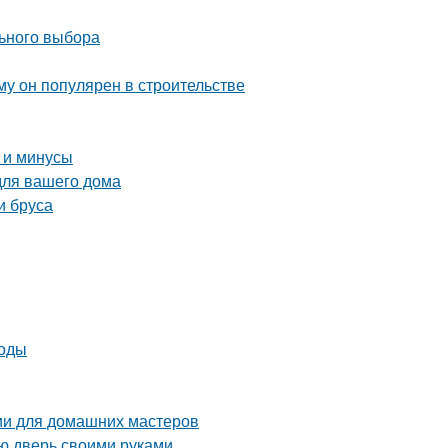
льного выбора
у он популярен в строительстве
 и минусы
для вашего дома
и бруса
тоды
ции для домашних мастеров
ую дверь своими руками