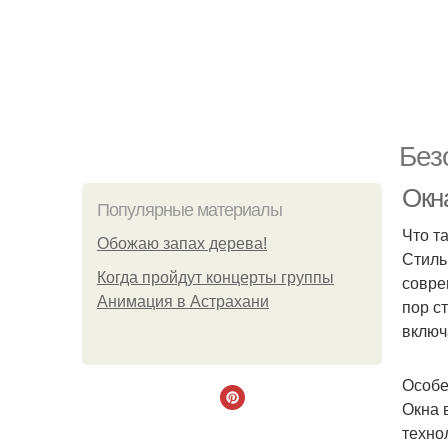
Без
Окна
Популярные материалы
Что та
Обожaю зaпах деpева!
Стиль
Когда пройдут концерты группы
совре
Анимация в Астрахани
пор с
включ
Особе
Окна 
техно