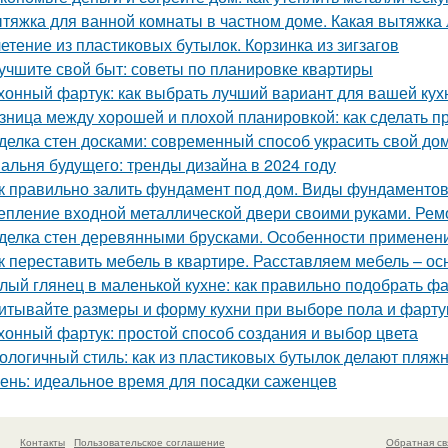
тяжка для ванной комнаты в частном доме. Какая вытяжка 
етение из пластиковых бутылок. Корзинка из зигзагов
учшите свой быт: советы по планировке квартиры
хонный фартук: как выбрать лучший вариант для вашей кух
зница между хорошей и плохой планировкой: как сделать 
делка стен досками: современный способ украсить свой до
альня будущего: тренды дизайна в 2024 году
к правильно залить фундамент под дом. Виды фундаменто
епление входной металлической двери своими руками. Ре
делка стен деревянными брусками. Особенности применен
к переставить мебель в квартире. Расставляем мебель – о
лый глянец в маленькой кухне: как правильно подобрать фа
итывайте размеры и форму кухни при выборе пола и фарту
хонный фартук: простой способ создания и выбор цвета
ологичный стиль: как из пластиковых бутылок делают пляж
ень: идеальное время для посадки саженцев
Контакты
Пользовательское соглашение
Обратная св