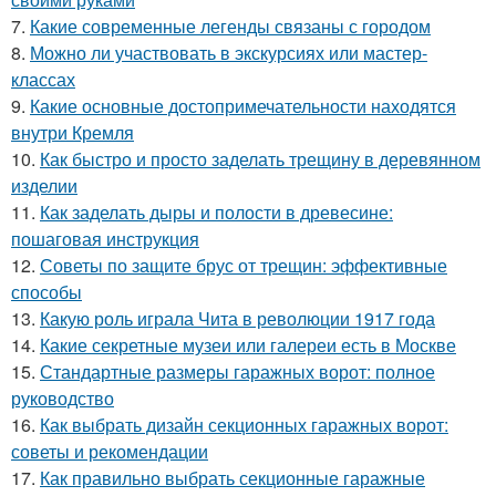
7.
Какие современные легенды связаны с городом
8.
Можно ли участвовать в экскурсиях или мастер-
классах
9.
Какие основные достопримечательности находятся
внутри Кремля
10.
Как быстро и просто заделать трещину в деревянном
изделии
11.
Как заделать дыры и полости в древесине:
пошаговая инструкция
12.
Советы по защите брус от трещин: эффективные
способы
13.
Какую роль играла Чита в революции 1917 года
14.
Какие секретные музеи или галереи есть в Москве
15.
Стандартные размеры гаражных ворот: полное
руководство
16.
Как выбрать дизайн секционных гаражных ворот:
советы и рекомендации
17.
Как правильно выбрать секционные гаражные