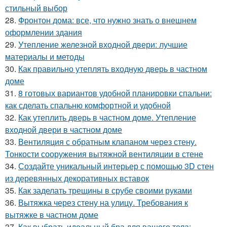
стильный выбор
28.
Фронтон дома: все, что нужно знать о внешнем
оформлении здания
29.
Утепление железной входной двери: лучшие
материалы и методы
30.
Как правильно утеплять входную дверь в частном
доме
31.
8 готовых вариантов удобной планировки спальни:
как сделать спальню комфортной и удобной
32.
Как утеплить дверь в частном доме. Утепление
входной двери в частном доме
33.
Вентиляция с обратным клапаном через стену.
Тонкости сооружения вытяжной вентиляции в стене
34.
Создайте уникальный интерьер с помощью 3D стен
из деревянных декоративных вставок
35.
Как заделать трещины в срубе своими руками
36.
Вытяжка через стену на улицу. Требования к
вытяжке в частном доме
37.
Как выбрать идеальный бра для вашего тела: