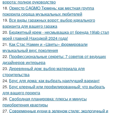
ворота: полное руководство
18.
Оркестр CAGMO Тюмень: как местная группа
покорила сердца музыкальных любителей
19.
Все виды гаражных ворот: выбор идеального
варианта для вашего гаража
20.
Бюджетный крем - несмывашка от бренда 19lab стал
моей главной Находкой 2024 года!
21.
Как Стас Намин и «Цветы» формировали
музыкальный вкус поколения
22.
Профессиональные секреты: 7 советов от ведущих
дизайнеров интерьера
23.
Деревянный дом: выбор материала для
строительства
24.
Брус для дома: как выбрать наилучший вариант
25.
Брус клееный или профилированный: что выбрать
для вашего проекта
26.
Свободная планировка: плюсы и минусы
приобретения квартиры
27.
Современные кухни в зеленом стиле: экологичный и