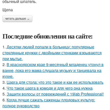
обычный шпатель.
Щепа
читать дальше →
Последние обновления на сайте:
1.
Десятки людей попали в больницу: популярные
стеклянные кружки с двойными стенками взрываются
при мытье.
2.
В красноярском крае 9-месячный младенец утонул в
ванне, пока его мама слушала музыку и танцевала на
кухне.
3.
Царга для стола: что это такое и как ее использовать
4.
Что такое царга в комоде и для чего она нужна
5.
Защити волосы от повреждений с 19lab Professional!
6.
Когда лучше сажать саженцы плодовых культур:
полное руководство