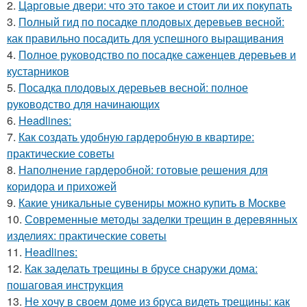
2.
Царговые двери: что это такое и стоит ли их покупать
3.
Полный гид по посадке плодовых деревьев весной:
как правильно посадить для успешного выращивания
4.
Полное руководство по посадке саженцев деревьев и
кустарников
5.
Посадка плодовых деревьев весной: полное
руководство для начинающих
6.
Headlines:
7.
Как создать удобную гардеробную в квартире:
практические советы
8.
Наполнение гардеробной: готовые решения для
коридора и прихожей
9.
Какие уникальные сувениры можно купить в Москве
10.
Современные методы заделки трещин в деревянных
изделиях: практические советы
11.
Headlines:
12.
Как заделать трещины в брусе снаружи дома:
пошаговая инструкция
13.
Не хочу в своем доме из бруса видеть трещины: как