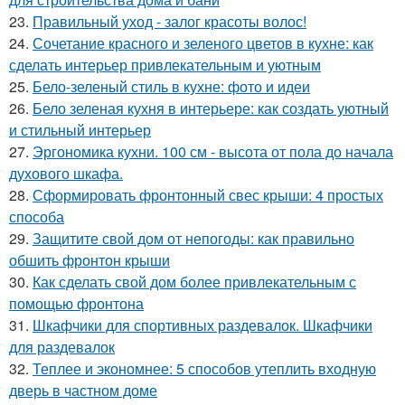
23.
Правильный уход - залог красоты волос!
24.
Сочетание красного и зеленого цветов в кухне: как
сделать интерьер привлекательным и уютным
25.
Бело-зеленый стиль в кухне: фото и идеи
26.
Бело зеленая кухня в интерьере: как создать уютный
и стильный интерьер
27.
Эргономика кухни. 100 см - высота от пола до начала
духового шкафа.
28.
Сформировать фронтонный свес крыши: 4 простых
способа
29.
Защитите свой дом от непогоды: как правильно
обшить фронтон крыши
30.
Как сделать свой дом более привлекательным с
помощью фронтона
31.
Шкафчики для спортивных раздевалок. Шкафчики
для раздевалок
32.
Теплее и экономнее: 5 способов утеплить входную
дверь в частном доме