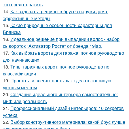
это предотвратить
14.
Как заделать трещины в брусе снаружи дома:
эффективные методы
15.
Какие природные особенности характерны для
Брянска
16.
Идеальное решение при выпадении волос - набор
сывороток "Активатор Роста" от бренда 19lab.
17.
Как выбрать ворота для гаража: полное руководство
для начинающих
18.
Типы гаражных ворот: полное руководство по
классификации
19.
Простота и элегантность: как сделать гостиную
уютным местом
20.
Создание идеального интерьера самостоятельно:
миф или реальность
21.
Профессиональный дизайн интерьеров: 10 секретов
успеха
22.
Выбор конструктивного материала: какой брус лучше
для строительства дома и бани