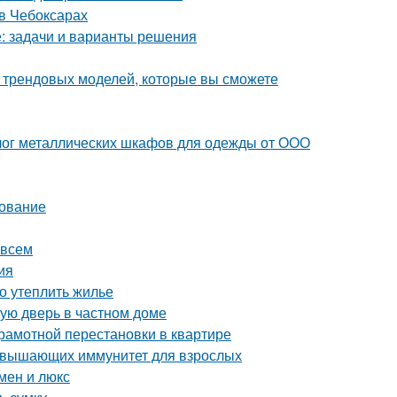
в Чебоксарах
е: задачи и варианты решения
0 трендовых моделей, которые вы сможете
лог металлических шкафов для одежды от ООО
дование
 всем
ия
но утеплить жилье
ную дверь в частном доме
грамотной перестановки в квартире
повышающих иммунитет для взрослых
мен и люкс