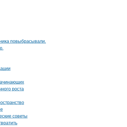
дника повыбрасывали.
ю.
дации
 начинающих
чного роста
ространство
ве
ческие советы
твратить