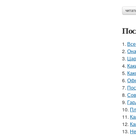
читат
Пос
1.
Все
2.
Она
3.
Цар
4.
Как
5.
Как
6.
Офо
7.
Пос
8.
Сов
9.
Гар
10.
Пл
11.
Ка
12.
Ка
13.
Не