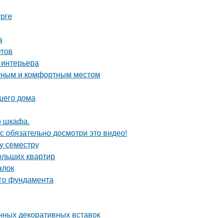
урге
а
етов
 интерьера
ютным и комфортным местом
шего дома
о шкафа.
с обязательно досмотри это видео!
му семестру
ольших квартир
алок
ого фундамента
нных декоративных вставок