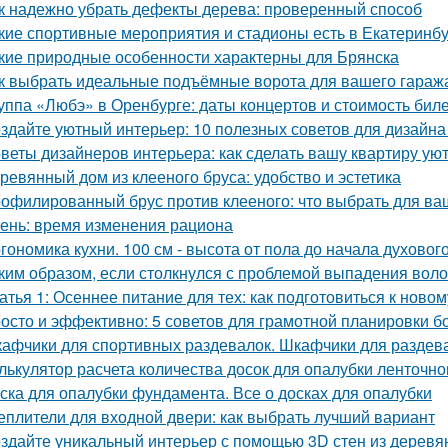
к надежно убрать дефекты дерева: проверенный способ
кие спортивные мероприятия и стадионы есть в Екатеринб
кие природные особенности характерны для Брянска
к выбрать идеальные подъёмные ворота для вашего гараж
уппа «Любэ» в Оренбурге: даты концертов и стоимость бил
здайте уютный интерьер: 10 полезных советов для дизайна
веты дизайнеров интерьера: как сделать вашу квартиру у
ревянный дом из клееного бруса: удобство и эстетика
офилированный брус против клееного: что выбрать для ва
ень: время изменения рациона
гономика кухни. 100 см - высота от пола до начала духовог
ким образом, если столкнулся с проблемой выпадения воло
атья 1: Осеннее питание для тех: как подготовиться к ново
осто и эффективно: 5 советов для грамотной планировки б
афчики для спортивных раздевалок. Шкафчики для раздев
лькулятор расчета количества досок для опалубки ленточн
ска для опалубки фундамента. Все о досках для опалубки
еплители для входной двери: как выбрать лучший вариант
здайте уникальный интерьер с помощью 3D стен из деревя