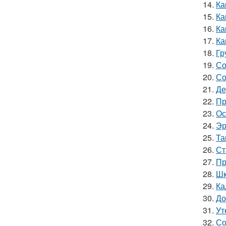
14.
Ка
15.
Ка
16.
Ка
17.
Ка
18.
Гр
19.
Со
20.
Со
21.
Де
22.
Пр
23.
Ос
24.
Эр
25.
Та
26.
Ст
27.
Пр
28.
Шк
29.
Ка
30.
До
31.
Ут
32.
Со