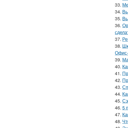
33.
Ме
34.
Вы
35.
Вы
36.
Ор
сдела
37.
Ре
38.
Шк
Офис-
39.
Ма
40.
Ка
41.
Пр
42.
Пр
43.
Сп
44.
Ка
45.
Сэ
46.
5 
47.
Ка
48.
Чт