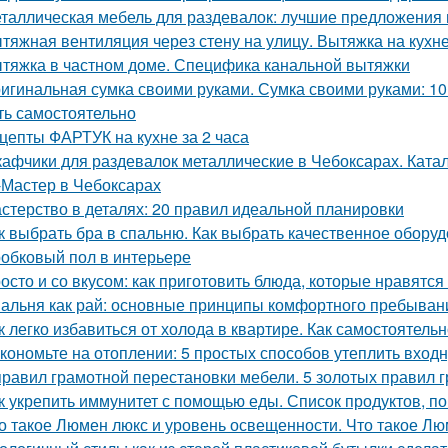
таллическая мебель для раздевалок: лучшие предложения 
тяжная вентиляция через стену на улицу. Вытяжка на кухн
тяжка в частном доме. Специфика канальной вытяжки
игинальная сумка своими руками. Сумка своими руками: 1
ть самостоятельно
цепты ФАРТУК на кухне за 2 часа
афчики для раздевалок металлические в Чебоксарах. Ката
Мастер в Чебоксарах
стерство в деталях: 20 правил идеальной планировки
к выбрать бра в спальню. Как выбрать качественное обору
обковый пол в интерьере
осто и со вкусом: как приготовить блюда, которые нравятся
альня как рай: основные принципы комфортного пребыван
к легко избавиться от холода в квартире. Как самостоятель
кономьте на отоплении: 5 простых способов утеплить вход
правил грамотной перестановки мебели. 5 золотых правил 
к укрепить иммунитет с помощью еды. Список продуктов, 
о такое Люмен люкс и уровень освещенности. Что такое Лю