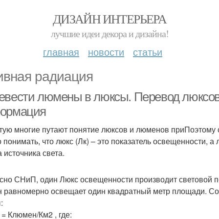
ДИЗАЙН ИНТЕРЬЕРА
лучшие идеи декора и дизайна!
главная
новости
статьи
ивная радиация
евести люмены в люксы. Перевод люксов
ормация
тую многие путают понятие люксов и люменов приПоэтому 
 понимать, что люкс (Лк) – это показатель освещенности, а
а источника света.
сно СНиП, один Люкс освещенности производит световой п
 равномерно освещает один квадратный метр площади. Со
:
 = Клюмен/Км2 , где: