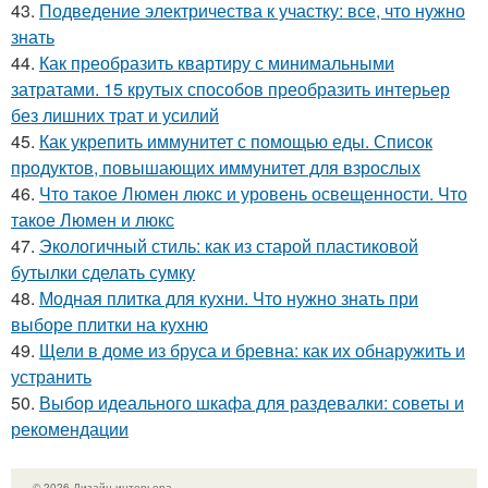
43.
Подведение электричества к участку: все, что нужно
знать
44.
Как преобразить квартиру с минимальными
затратами. 15 крутых способов преобразить интерьер
без лишних трат и усилий
45.
Как укрепить иммунитет с помощью еды. Список
продуктов, повышающих иммунитет для взрослых
46.
Что такое Люмен люкс и уровень освещенности. Что
такое Люмен и люкс
47.
Экологичный стиль: как из старой пластиковой
бутылки сделать сумку
48.
Модная плитка для кухни. Что нужно знать при
выборе плитки на кухню
49.
Щели в доме из бруса и бревна: как их обнаружить и
устранить
50.
Выбор идеального шкафа для раздевалки: советы и
рекомендации
© 2026 Дизайн интерьера