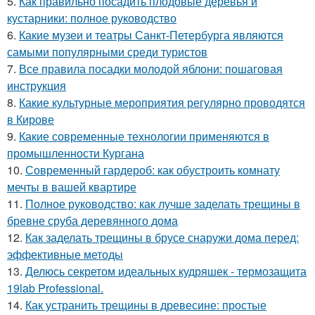
5.
Как правильно посадить плодовые деревья и
кустарники: полное руководство
6.
Какие музеи и театры Санкт-Петербурга являются
самыми популярными среди туристов
7.
Все правила посадки молодой яблони: пошаговая
инструкция
8.
Какие культурные мероприятия регулярно проводятся
в Кирове
9.
Какие современные технологии применяются в
промышленности Кургана
10.
Современный гардероб: как обустроить комнату
мечты в вашей квартире
11.
Полное руководство: как лучше заделать трещины в
бревне сруба деревянного дома
12.
Как заделать трещины в брусе снаружи дома перед:
эффективные методы
13.
Делюсь секретом идеальных кудряшек - термозащита
19lab Professional.
14.
Как устранить трещины в древесине: простые