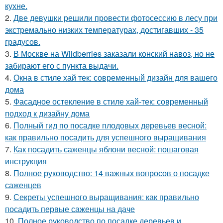
кухне.
2.
Две девушки решили провести фотосессию в лесу при
экстремально низких температурах, достигавших - 35
градусов.
3.
В Москве на Wildberries заказали конский навоз, но не
забирают его с пункта выдачи.
4.
Окна в стиле хай тек: современный дизайн для вашего
дома
5.
Фасадное остекление в стиле хай-тек: современный
подход к дизайну дома
6.
Полный гид по посадке плодовых деревьев весной:
как правильно посадить для успешного выращивания
7.
Как посадить саженцы яблони весной: пошаговая
инструкция
8.
Полное руководство: 14 важных вопросов о посадке
саженцев
9.
Секреты успешного выращивания: как правильно
посадить первые саженцы на даче
10.
Полное руководство по посадке деревьев и