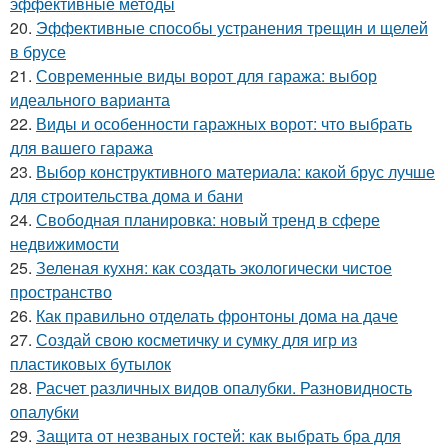
эффективные методы
20.
Эффективные способы устранения трещин и щелей
в брусе
21.
Современные виды ворот для гаража: выбор
идеального варианта
22.
Виды и особенности гаражных ворот: что выбрать
для вашего гаража
23.
Выбор конструктивного материала: какой брус лучше
для строительства дома и бани
24.
Свободная планировка: новый тренд в сфере
недвижимости
25.
Зеленая кухня: как создать экологически чистое
пространство
26.
Как правильно отделать фронтоны дома на даче
27.
Создай свою косметичку и сумку для игр из
пластиковых бутылок
28.
Расчет различных видов опалубки. Разновидность
опалубки
29.
Защита от незваных гостей: как выбрать бра для