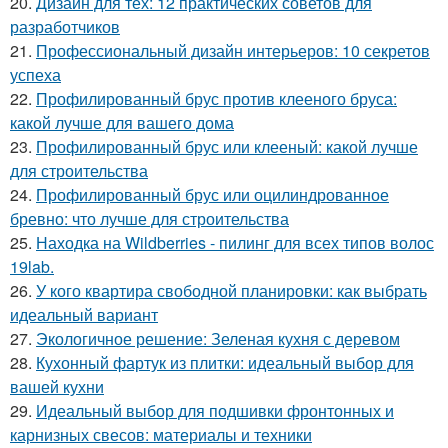
20.
Дизайн для тех: 12 практических советов для
разработчиков
21.
Профессиональный дизайн интерьеров: 10 секретов
успеха
22.
Профилированный брус против клееного бруса:
какой лучше для вашего дома
23.
Профилированный брус или клееный: какой лучше
для строительства
24.
Профилированный брус или оцилиндрованное
бревно: что лучше для строительства
25.
Находка на Wildberries - пилинг для всех типов волос
19lab.
26.
У кого квартира свободной планировки: как выбрать
идеальный вариант
27.
Экологичное решение: Зеленая кухня с деревом
28.
Кухонный фартук из плитки: идеальный выбор для
вашей кухни
29.
Идеальный выбор для подшивки фронтонных и
карнизных свесов: материалы и техники