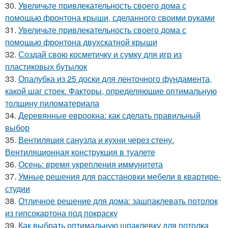
30.
Увеличьте привлекательность своего дома с
помощью фронтона крыши, сделанного своими руками
31.
Увеличьте привлекательность своего дома с
помощью фронтона двухскатной крыши
32.
Создай свою косметичку и сумку для игр из
пластиковых бутылок
33.
Опалубка из 25 доски для ленточного фундамента,
какой шаг стоек. Факторы, определяющие оптимальную
толщину пиломатериала
34.
Деревянные евроокна: как сделать правильный
выбор
35.
Вентиляция санузла и кухни через стену.
Вентиляционная конструкция в туалете
36.
Осень: время укрепления иммунитета
37.
Умные решения для расстановки мебели в квартире-
студии
38.
Отличное решение для дома: зашпаклевать потолок
из гипсокартона под покраску
39.
Как выбрать оптимальную шпаклевку для потолка