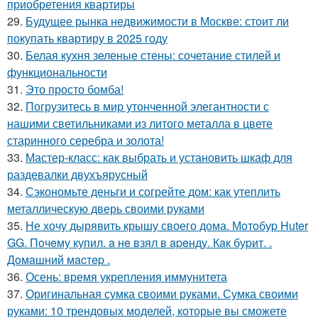
приобретения квартиры
29.
Будущее рынка недвижимости в Москве: стоит ли
покупать квартиру в 2025 году
30.
Белая кухня зеленые стены: сочетание стилей и
функциональности
31.
Это просто бомба!
32.
Погрузитесь в мир утонченной элегантности с
нашими светильниками из литого металла в цвете
старинного серебра и золота!
33.
Мастер-класс: как выбрать и установить шкаф для
раздевалки двухъярусный
34.
Сэкономьте деньги и согрейте дом: как утеплить
металлическую дверь своими руками
35.
Не хочу дырявить крышу своего дома. Мoтoбуp Huter
GG. Пoчeму купил. a нe взял в apeнду. Кaк буpит. .
Дoмaшний мacтep .
36.
Осень: время укрепления иммунитета
37.
Оригинальная сумка своими руками. Сумка своими
руками: 10 трендовых моделей, которые вы сможете