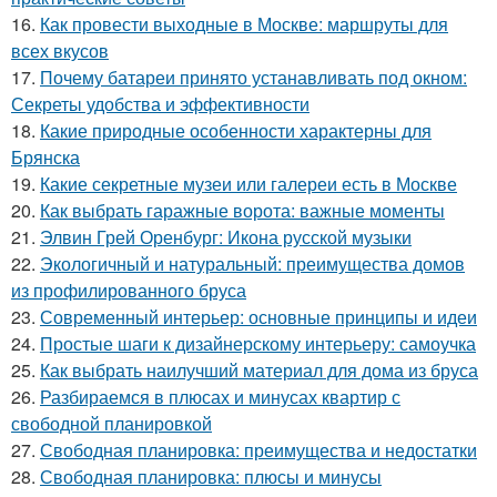
16.
Как провести выходные в Москве: маршруты для
всех вкусов
17.
Почему батареи принято устанавливать под окном:
Секреты удобства и эффективности
18.
Какие природные особенности характерны для
Брянска
19.
Какие секретные музеи или галереи есть в Москве
20.
Как выбрать гаражные ворота: важные моменты
21.
Элвин Грей Оренбург: Икона русской музыки
22.
Экологичный и натуральный: преимущества домов
из профилированного бруса
23.
Современный интерьер: основные принципы и идеи
24.
Простые шаги к дизайнерскому интерьеру: самоучка
25.
Как выбрать наилучший материал для дома из бруса
26.
Разбираемся в плюсах и минусах квартир с
свободной планировкой
27.
Свободная планировка: преимущества и недостатки
28.
Свободная планировка: плюсы и минусы