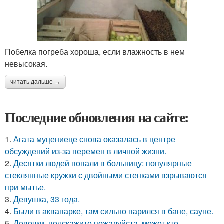
Побелка погреба хороша, если влажность в нем
невысокая.
читать дальше →
Последние обновления на сайте:
1.
Агата муцениеце снова оказалась в центре
обсуждений из-за перемен в личной жизни.
2.
Десятки людей попали в больницу: популярные
стеклянные кружки с двойными стенками взрываются
при мытье.
3.
Девушка, 33 года.
4.
Были в аквапарке, там сильно парился в бане, сауне.
5.
Девочки, подскажите пожалуйста, может кто