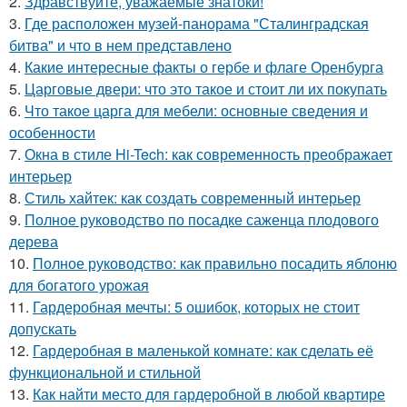
2.
Здравствуйте, уважаемые знатоки!
3.
Где расположен музей-панорама "Сталинградская
битва" и что в нем представлено
4.
Какие интересные факты о гербе и флаге Оренбурга
5.
Царговые двери: что это такое и стоит ли их покупать
6.
Что такое царга для мебели: основные сведения и
особенности
7.
Окна в стиле Hi-Tech: как современность преображает
интерьер
8.
Стиль хайтек: как создать современный интерьер
9.
Полное руководство по посадке саженца плодового
дерева
10.
Полное руководство: как правильно посадить яблоню
для богатого урожая
11.
Гардеробная мечты: 5 ошибок, которых не стоит
допускать
12.
Гардеробная в маленькой комнате: как сделать её
функциональной и стильной
13.
Как найти место для гардеробной в любой квартире