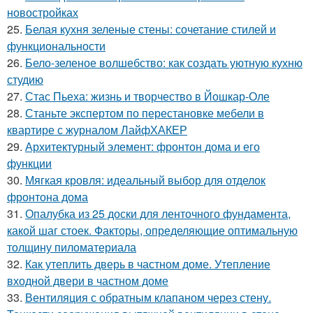
новостройках
25.
Белая кухня зеленые стены: сочетание стилей и
функциональности
26.
Бело-зеленое волшебство: как создать уютную кухню
студию
27.
Стас Пьеха: жизнь и творчество в Йошкар-Оле
28.
Станьте экспертом по перестановке мебели в
квартире с журналом ЛайфХАКЕР
29.
Архитектурный элемент: фронтон дома и его
функции
30.
Мягкая кровля: идеальный выбор для отделок
фронтона дома
31.
Опалубка из 25 доски для ленточного фундамента,
какой шаг стоек. Факторы, определяющие оптимальную
толщину пиломатериала
32.
Как утеплить дверь в частном доме. Утепление
входной двери в частном доме
33.
Вентиляция с обратным клапаном через стену.