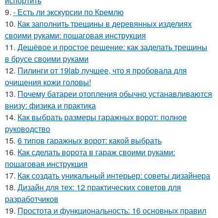
испортить
9.
- Есть ли экскурсии по Кремлю
10.
Как заполнить трещины в деревянных изделиях
своими руками: пошаговая инструкция
11.
Дешёвое и простое решение: как заделать трещины
в брусе своими руками
12.
Пилинги от 19lab лучшее, что я пробовала для
очищения кожи головы!
13.
Почему батареи отопления обычно устанавливаются
внизу: физика и практика
14.
Как выбрать размеры гаражных ворот: полное
руководство
15.
6 типов гаражных ворот: какой выбрать
16.
Как сделать ворота в гараж своими руками:
пошаговая инструкция
17.
Как создать уникальный интерьер: советы дизайнера
18.
Дизайн для тех: 12 практических советов для
разработчиков
19.
Простота и функциональность: 16 основных правил