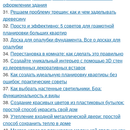
оформлении здания
31.
Решаем проблему трещин: как и чем заделывать
древесину
32.
Просто и эффективно: 5 советов для грамотной
планировки больших квартир
33.
Доска для опалубки фундамента. Все о досках для
опалубки
34.
Перестановка в комнате: как сделать это правильно
35.
Создайте уникальный интерьер с помощью 3D стен
из деревянных декоративных вставок
36.
Как создать идеальную планировку квартиры без
ошибок: практические советы
37.
Как выбрать настенные светильники. Бра:
функциональность и виды
38.
Создание красивых цветов из пластиковых бутылок:
простой способ украсить свой дом
39.
Утепление входной металлической двери: простой
способ сохранить тепло в доме