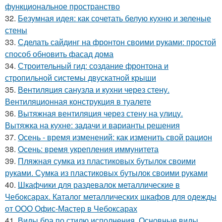
функциональное пространство
32.
Безумная идея: как сочетать белую кухню и зеленые
стены
33.
Сделать сайдинг на фронтон своими руками: простой
способ обновить фасад дома
34.
Строительный гид: создание фронтона и
стропильной системы двускатной крыши
35.
Вентиляция санузла и кухни через стену.
Вентиляционная конструкция в туалете
36.
Вытяжная вентиляция через стену на улицу.
Вытяжка на кухне: задачи и варианты решения
37.
Осень - время изменений: как изменить свой рацион
38.
Осень: время укрепления иммунитета
39.
Пляжная сумка из пластиковых бутылок своими
руками. Сумка из пластиковых бутылок своими руками
40.
Шкафчики для раздевалок металлические в
Чебоксарах. Каталог металлических шкафов для одежды
от ООО Офис-Мастер в Чебоксарах
41.
Виды бра по стилю исполнения. Основные виды