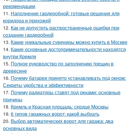
рекомендации
11.
Наполнение гардеробной: готовые решения для
коридора и прихожей
12.
Как не допустить распространенные ошибки при
создании гардеробной
13.
Какие уникальные сувениры можно купить в Москве
14.
Какие основные достопримечательности находятся
внутри Кремля
15.
Полное руководство по заполнению трещин в
древесине
16.
Почему батареи принято устанавливать под окном:
Секреты удобства и эффективности
17.
Почему радиаторы ставят под окнами: основные
причины
18.
Кремль и Красная площадь: сердце Москвы
19.
6 типов гаражных ворот: какой выбрать
20.
Выбор автоматических ворот для гаража: два
основных вида