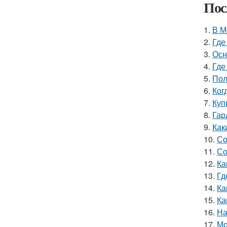
Пос
1.
В М
2.
Где
3.
Осн
4.
Где
5.
Пол
6.
Ког
7.
Куп
8.
Гар
9.
Как
10.
Со
11.
Со
12.
Ка
13.
Гд
14.
Ка
15.
Ка
16.
На
17.
Мо