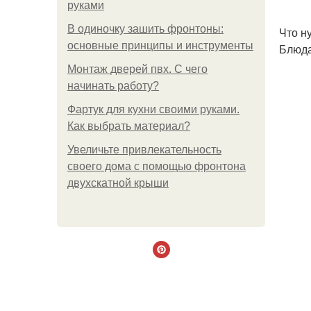
руками
В одиночку зашить фронтоны:
Что н
основные принципы и инструменты
Блюда
Монтаж дверей пвх. С чего
начинать работу?
Фартук для кухни своими руками.
Как выбрать материал?
Увеличьте привлекательность
своего дома с помощью фронтона
двухскатной крыши