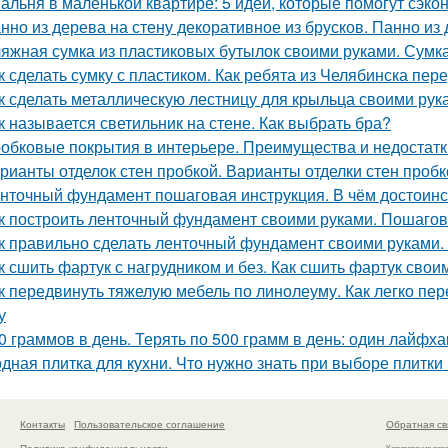
альня в маленькой квартире: 5 идей, которые помогут сэко
нно из дерева на стену декоративное из брусков. Панно из
яжная сумка из пластиковых бутылок своими руками. Сумк
к сделать сумку с пластиком. Как ребята из Челябинска пе
к сделать металлическую лестницу для крыльца своими рук
к называется светильник на стене. Как выбрать бра?
обковые покрытия в интерьере. Преимущества и недостатк
рианты отделок стен пробкой. Варианты отделки стен пробк
нточный фундамент пошаговая инструкция. В чём достоинс
к построить ленточный фундамент своими руками. Пошагов
к правильно сделать ленточный фундамент своими руками. 
к сшить фартук с нагрудником и без. Как сшить фартук свои
к передвинуть тяжелую мебель по линолеуму. Как легко пе
у
0 граммов в день. Терять по 500 грамм в день: один лайфх
дная плитка для кухни. Что нужно знать при выборе плитки
Контакты
Пользовательское соглашение
Обратная св
Политика конфидециальности
Копирование раз