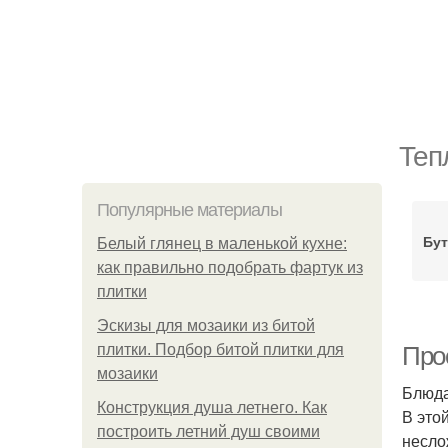
Теп
Популярные материалы
Бут
Белый глянец в маленькой кухне:
как правильно подобрать фартук из
плитки
Эскизы для мозаики из битой
плитки. Подбор битой плитки для
Прос
мозаики
Блюда
Конструкция душа летнего. Как
В это
построить летний душ своими
несло