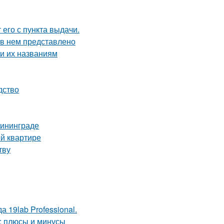
 его с пункта выдачи.
 в нем представлено
и их названиям
дство
лининграде
й квартире
тву
 19lab Professional.
: плюсы и минусы