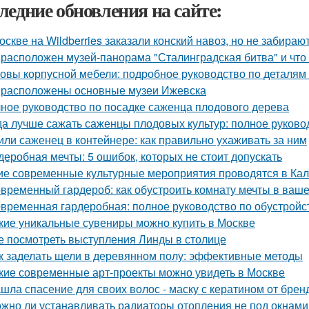
ледние обновления на сайте:
оскве на Wildberries заказали конский навоз, но не забирают
 расположен музей-панорама "Сталинградская битва" и что
овы корпусной мебели: подробное руководство по деталям 
 расположены основные музеи Ижевска
ное руководство по посадке саженца плодового дерева
да лучше сажать саженцы плодовых культур: полное руково
или саженец в контейнере: как правильно ухаживать за ним
деробная мечты: 5 ошибок, которых не стоит допускать
ие современные культурные мероприятия проводятся в Ка
временный гардероб: как обустроить комнату мечты в ваше
временная гардеробная: полное руководство по обустройс
кие уникальные сувениры можно купить в Москве
е посмотреть выступления Линды в столице
к заделать щели в деревянном полу: эффективные методы
кие современные арт-проекты можно увидеть в Москве
шла спасение для своих волос - маску с кератином от бренда
жно ли устанавливать радиаторы отопления не под окнами