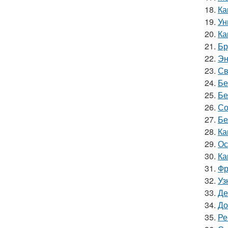
18.
Ка
19.
Ун
20.
Ка
21.
Бр
22.
Эн
23.
Св
24.
Бе
25.
Бе
26.
Со
27.
Бе
28.
Ка
29.
Ос
30.
Ка
31.
Фр
32.
Уз
33.
Де
34.
До
35.
Ре