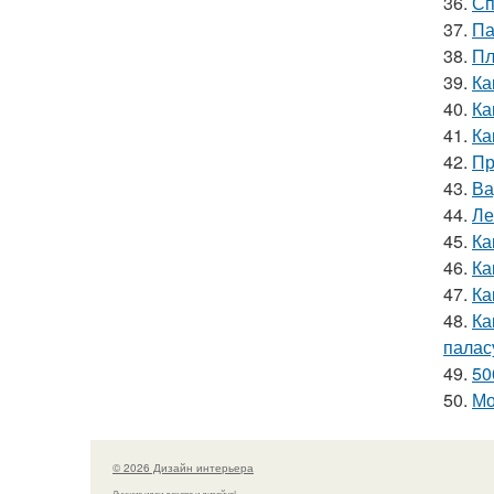
36.
Сп
37.
Па
38.
Пл
39.
Ка
40.
Ка
41.
Ка
42.
Пр
43.
Ва
44.
Ле
45.
Ка
46.
Ка
47.
Ка
48.
Ка
палас
49.
50
50.
Мо
© 2026 Дизайн интерьера
Лучшие идеи декора и дизайна!