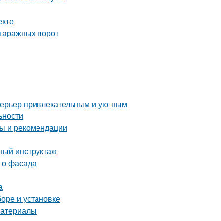
екте
 гаражных ворот
интерьер привлекательным и уютным
ьности
ты и рекомендации
бный инструктаж
ого фасада
а
боре и установке
материалы