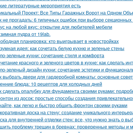
кие литературные мероприятия есть
икальный Проект: Все Типы Гаражных Ворот на Одном Объ
к не прогадать: 6 типичных ошибок при выборе секционных
ус на любой вкус: открытие для любителей мебели
зимная пудра от 19lab.
ободная планировка: кто выигрывает в новостройках
зумная идея: как сочетать белую кухню и зеленые стены
ло-зеленые кухни: сочетание стиля и комфорта
четание красного и зеленого цветов в кухне: как сделать 
ло-зеленый дизайн кухни: сочетание эстетики и функционал
к выбрать двери для гардеробной комнаты: основные сове
енние блюда: 10 рецептов для холодных дней
к сделать опалубку для фундамента своими руками: подро
онтон из досок: простые способы создания привлекательн
найте, как легко и быстро обшить фронтон своими руками
коративная доска на стену: создание уникального интерьер
ска для внутренней отделки стен: все, что нужно знать о вы
шить проблему трещин в бревнах: проверенные методы и 