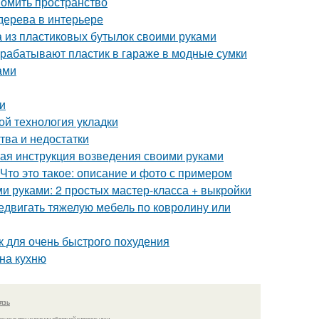
номить пространство
 дерева в интерьере
а из пластиковых бутылок своими руками
рерабатывают пластик в гараже в модные сумки
ами
и
ой технология укладки
тва и недостатки
ая инструкция возведения своими руками
Что это такое: описание и фото с примером
ми руками: 2 простых мастер-класса + выкройки
редвигать тяжелую мебель по ковролину или
ак для очень быстрого похудения
 на кухню
язь
решено при указании обратной гиперссылки.