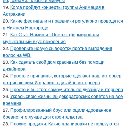
под окнами: плюсы и минусы
19.
Когда пройдут концерты группы Анимация в
Астрахани
20.
Какие фестивали и праздники регулярно проводятся
в Нижнем Новгороде
21.
Как Стас Намин и «Цветы» формировали
музыкальный вкус поколения
22.
Проверьте новую сыворотку против выпадения
волос на WB.
23.
Как сделать свой дом красивым без помощи
дизайнера
24.
Простые принципы, которые сделают ваш интерьер
потрясающим: 8 правил в дизайне интерьера
25.
Просто и быстро: самоучитель по дизайну интерьера
26.
Укрась свою жизнь: 25 декораторских советов на все
времена
27.
Профилированный брус или оцилиндрованное
бревно: что лучше для строительства
28.
Плохие продажи: Какие планировки не пользуются