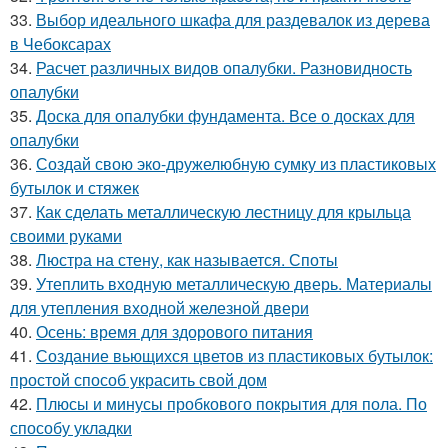
33.
Выбор идеального шкафа для раздевалок из дерева
в Чебоксарах
34.
Расчет различных видов опалубки. Разновидность
опалубки
35.
Доска для опалубки фундамента. Все о досках для
опалубки
36.
Создай свою эко-дружелюбную сумку из пластиковых
бутылок и стяжек
37.
Как сделать металлическую лестницу для крыльца
своими руками
38.
Люстра на стену, как называется. Споты
39.
Утеплить входную металлическую дверь. Материалы
для утепления входной железной двери
40.
Осень: время для здорового питания
41.
Создание вьющихся цветов из пластиковых бутылок:
простой способ украсить свой дом
42.
Плюсы и минусы пробкового покрытия для пола. По
способу укладки