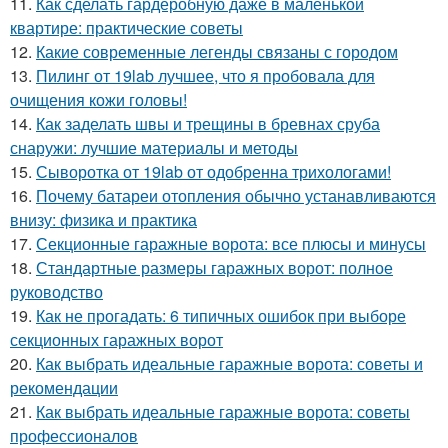
11.
Как сделать гардеробную даже в маленькой
квартире: практические советы
12.
Какие современные легенды связаны с городом
13.
Пилинг от 19lab лучшее, что я пробовала для
очищения кожи головы!
14.
Как заделать швы и трещины в бревнах сруба
снаружи: лучшие материалы и методы
15.
Сыворотка от 19lab от одобренна трихологами!
16.
Почему батареи отопления обычно устанавливаются
внизу: физика и практика
17.
Секционные гаражные ворота: все плюсы и минусы
18.
Стандартные размеры гаражных ворот: полное
руководство
19.
Как не прогадать: 6 типичных ошибок при выборе
секционных гаражных ворот
20.
Как выбрать идеальные гаражные ворота: советы и
рекомендации
21.
Как выбрать идеальные гаражные ворота: советы
профессионалов