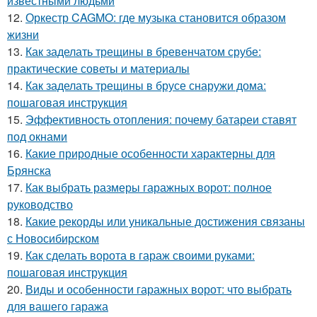
известными людьми
12.
Оркестр CAGMO: где музыка становится образом
жизни
13.
Как заделать трещины в бревенчатом срубе:
практические советы и материалы
14.
Как заделать трещины в брусе снаружи дома:
пошаговая инструкция
15.
Эффективность отопления: почему батареи ставят
под окнами
16.
Какие природные особенности характерны для
Брянска
17.
Как выбрать размеры гаражных ворот: полное
руководство
18.
Какие рекорды или уникальные достижения связаны
с Новосибирском
19.
Как сделать ворота в гараж своими руками:
пошаговая инструкция
20.
Виды и особенности гаражных ворот: что выбрать
для вашего гаража