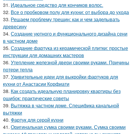
31.
Идеальное средство для кончиков волос.
32.
Все о пробковом полу для кухни: от выбора до ухода
33.
Решаем проблему трещин: как и чем заделывать
древесину
34.
Создание уютного и функционального дизайна сени
в частном доме
35.
Создание фартука из керамической плитки: простые
инструкции для домашних мастеров
36.
Утепление железной двери своими руками. Причины
потери тепла
37.
Удивительные идеи для выкройки фартуков для
кухни от Анастасии Корфиати
38.
Как создать идеальную планировку квартиры без
ошибок: практические советы
39.
Вытяжка в частном доме. Специфика канальной
вытяжки
40.
Фартук для серой кухни
41.
Оригинальная сумка своими руками. Сумка своими