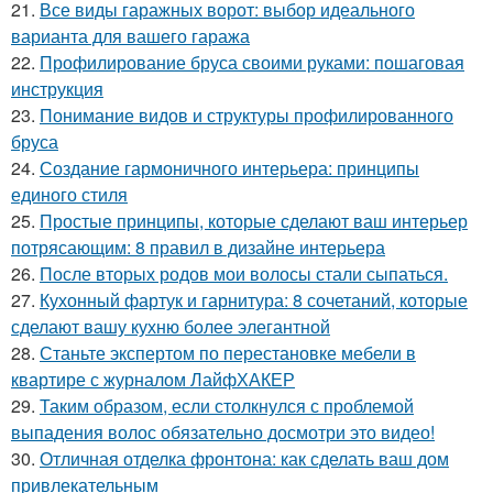
21.
Все виды гаражных ворот: выбор идеального
варианта для вашего гаража
22.
Профилирование бруса своими руками: пошаговая
инструкция
23.
Понимание видов и структуры профилированного
бруса
24.
Создание гармоничного интерьера: принципы
единого стиля
25.
Простые принципы, которые сделают ваш интерьер
потрясающим: 8 правил в дизайне интерьера
26.
После вторых родов мои волосы стали сыпаться.
27.
Кухонный фартук и гарнитура: 8 сочетаний, которые
сделают вашу кухню более элегантной
28.
Станьте экспертом по перестановке мебели в
квартире с журналом ЛайфХАКЕР
29.
Таким образом, если столкнулся с проблемой
выпадения волос обязательно досмотри это видео!
30.
Отличная отделка фронтона: как сделать ваш дом
привлекательным