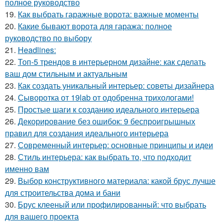
полное руководство
19.
Как выбрать гаражные ворота: важные моменты
20.
Какие бывают ворота для гаража: полное
руководство по выбору
21.
Headlines:
22.
Топ-5 трендов в интерьерном дизайне: как сделать
ваш дом стильным и актуальным
23.
Как создать уникальный интерьер: советы дизайнера
24.
Сыворотка от 19lab от одобренна трихологами!
25.
Простые шаги к созданию идеального интерьера
26.
Декорирование без ошибок: 9 беспроигрышных
правил для создания идеального интерьера
27.
Современный интерьер: основные принципы и идеи
28.
Стиль интерьера: как выбрать то, что подходит
именно вам
29.
Выбор конструктивного материала: какой брус лучше
для строительства дома и бани
30.
Брус клееный или профилированный: что выбрать
для вашего проекта