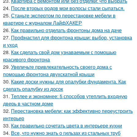
23.
Квартира с ремонтом или без отделки: что выбрать
24.
После вторых родов мои волосы стали сыпаться.
25.
Станьте экспертом по перестановке мебели в
квартире с журналом ЛайфХАКЕР
26.
Как правильно отделать фронтоны дома на даче
27.
Профнастил для фронтона крыши: выбор, установка
и уход
28.
Как сделать свой дом узнаваемым с помощью
красивого фронтона
29.
Увеличьте привлекательность своего дома с
помощью фронтона двухскатной крыши
30.
Какие доски нужны для опалубки фундамента. Как
сделать опалубку из досок
31.
Теплее и экономнее: 5 способов утеплить входную
дверь в частном доме
32.
Перестановка мебели: как эффективно переустроить
интерьер
33.
Как правильно сочетать цвета в интерьере кухни
34.
Все, что нужно знать о гильзах из стальных труб