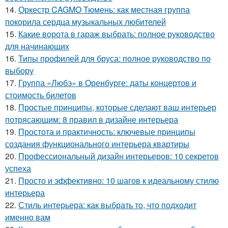
14.
Оркестр CAGMO Тюмень: как местная группа
покорила сердца музыкальных любителей
15.
Какие ворота в гараж выбрать: полное руководство
для начинающих
16.
Типы профилей для бруса: полное руководство по
выбору
17.
Группа «Любэ» в Оренбурге: даты концертов и
стоимость билетов
18.
Простые принципы, которые сделают ваш интерьер
потрясающим: 8 правил в дизайне интерьера
19.
Простота и практичность: ключевые принципы
создания функционального интерьера квартиры
20.
Профессиональный дизайн интерьеров: 10 секретов
успеха
21.
Просто и эффективно: 10 шагов к идеальному стилю
интерьера
22.
Стиль интерьера: как выбрать то, что подходит
именно вам